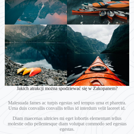
Jakich atrakcji można spodziewać się w Zakopanem?
Malesuada fames ac turpis egestas sed tempus urna et pharetra.
Urna duis convallis convallis tellus id interdum velit laoreet id.
Diam maecenas ultricies mi eget lobortis elementum tellus
molestie odio pellentesque diam volutpat commodo sed egestas
egestas.