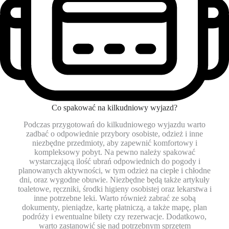
Co spakować na kilkudniowy wyjazd?
Podczas przygotowań do kilkudniowego wyjazdu warto
zadbać o odpowiednie przybory osobiste, odzież i inne
niezbędne przedmioty, aby zapewnić komfortowy i
kompleksowy pobyt. Na pewno należy spakować
wystarczającą ilość ubrań odpowiednich do pogody i
planowanych aktywności, w tym odzież na ciepłe i chłodne
dni, oraz wygodne obuwie. Niezbędne będą także artykuły
toaletowe, ręczniki, środki higieny osobistej oraz lekarstwa i
inne potrzebne leki. Warto również zabrać ze sobą
dokumenty, pieniądze, kartę płatniczą, a także mapę, plan
podróży i ewentualne bilety czy rezerwacje. Dodatkowo,
warto zastanowić się nad potrzebnym sprzętem