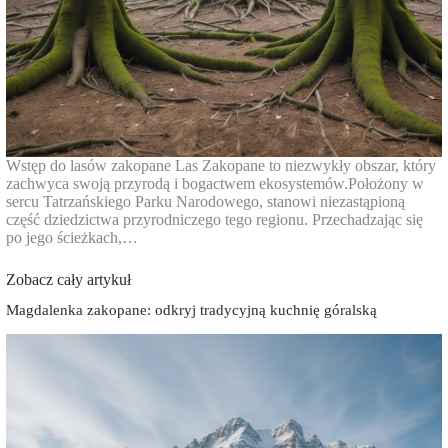
Wstęp do lasów zakopane Las Zakopane to niezwykły obszar, który
zachwyca swoją przyrodą i bogactwem ekosystemów.Położony w
sercu Tatrzańskiego Parku Narodowego, stanowi niezastąpioną
część dziedzictwa przyrodniczego tego regionu. Przechadzając się
po jego ścieżkach,…
Zobacz cały artykuł
Magdalenka zakopane: odkryj tradycyjną kuchnię góralską