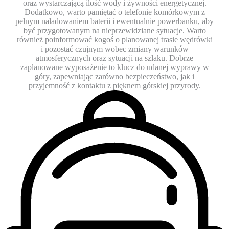
oraz wystarczającą ilość wody i żywności energetycznej.
Dodatkowo, warto pamiętać o telefonie komórkowym z
pełnym naładowaniem baterii i ewentualnie powerbanku, aby
być przygotowanym na nieprzewidziane sytuacje. Warto
również poinformować kogoś o planowanej trasie wędrówki
i pozostać czujnym wobec zmiany warunków
atmosferycznych oraz sytuacji na szlaku. Dobrze
zaplanowane wyposażenie to klucz do udanej wyprawy w
góry, zapewniając zarówno bezpieczeństwo, jak i
przyjemność z kontaktu z pięknem górskiej przyrody.