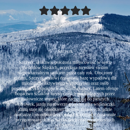
Szczyrk
Szczyrk, urokliwie położona miejscowość w sercu
Beskidów Śląskich, przyciąga turystów swoim
niepowtarzalnym urokiem przez cały rok. Otoczony
górami, Szczyrk stanowi doskonałą bazę wypadową dla
miłośników aktywnego wypoczynku oraz osób
poszukujących spokoju w otoczeniu natury. Latem oferuje
bogactwo szlaków turystycznych prowadzących przez
malownicze tereny, które zachęcają do pieszych
wędrówek, jazdy na rowerze górskim oraz wspinaczki.
Zimą staje się ośrodkiem sportów zimowych, gdzie
narciarze i snowboardziści mogą korzystać z doskonale
przygotowanych tras narciarskich oraz nowoczesnych
wyciągów.