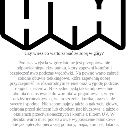
Czy wiesz co warto zabrać ze sobą w góry?
Podczas wyjścia w góry istotne jest przygotowanie
odpowiedniego ekwipunku, który zapewni komfort i
bezpieczeństwo podczas wędrówki. Na pewno warto zabrać
solidne obuwie trekkingowe, które zapewnią dobrą
przyczepność na różnorodnym terenie oraz wygodę podczas
długich spacerów. Niezbędne będą także odpowiednie
ubrania dostosowane do warunków pogodowych, w tym
odzież termoaktywna, wiatroszczelna kurtka, oraz ciepłe
swetry i spodnie. Nie zapominajmy także o nakryciu głowy,
ochrona przed słońcem lub chłodem jest kluczowa, a także o
okularach przeciwsłonecznych i kremie z filtrem UV. W
plecaku warto mieć podstawowe wyposażenie ratunkowe,
takie jak apteczka pierwszej pomocy, mapa, kompas, latarka,