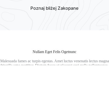
Poznaj bliżej Zakopane
Nullam Eget Felis Ogetnunc
Malesuada fames ac turpis egestas. Amet luctus venenatis lectus magna
fringilla urna porttitor. Dictum fusce ut placerat orci nulla pellentesque.
Cras adipiscing enim eu turpis egestas pretium. Aenean sed adipiscing
diam donec adipiscing tristique.
Justo Laoreet Sitamet Cursus
Vitae aliquet nec ullamcorper sit amet risus nullam eget felis. Leo urna
molestie at elementum pellentesque habitant tristique.
Tempor commodo ullamcorper a lacus. Nunc scelerisque viverra
mauris in. Nisl nunc mi ipsum faucibus vitae.