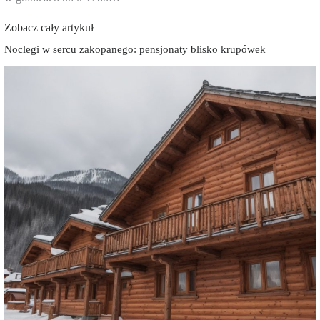
Zobacz cały artykuł
Noclegi w sercu zakopanego: pensjonaty blisko krupówek