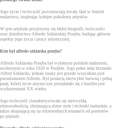
Jego życie i twórczość pozostawiają trwały ślad w historii
malarstwa, inspirując kolejne pokolenia artystów.
W tym artykule przyjrzymy się bliżej biografii, twórczości
oraz dziedzictwu Alfredo Szklarskiej Poręby, badając główne
aspekty jego życia i pracy artystycznej.
Kim był alfredo szklarska poręba?
Alfredo Szklarska Poręba był wybitnym polskim malarzem,
urodzonym w roku 1920 w Porębie. Jego pełne imię brzmiało
Alfred Szklarski, jednak znany jest przede wszystkim pod
pseudonimem Alfredo. Był postacią niezwykle barwną i pełną
pasji, której życie artystyczne przeplatało się z burzliwymi
wydarzeniami XX wieku.
Jego twórczość charakteryzowała się niezwykłą
różnorodnością, obejmującą różne style i techniki malarskie, a
także skupiającą się na różnorodnych tematach od portretów
po pejzaże.