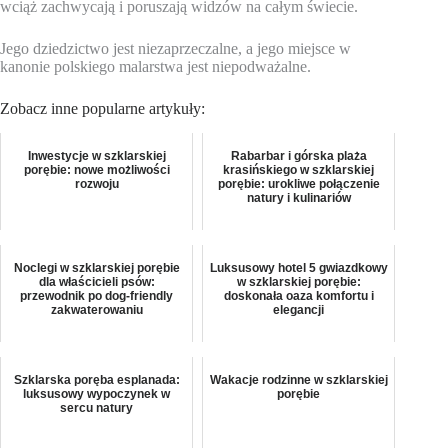
wciąż zachwycają i poruszają widzów na całym świecie.
Jego dziedzictwo jest niezaprzeczalne, a jego miejsce w
kanonie polskiego malarstwa jest niepodważalne.
Zobacz inne popularne artykuły:
Inwestycje w szklarskiej
Rabarbar i górska plaża
porębie: nowe możliwości
krasińskiego w szklarskiej
rozwoju
porębie: urokliwe połączenie
natury i kulinariów
Noclegi w szklarskiej porębie
Luksusowy hotel 5 gwiazdkowy
dla właścicieli psów:
w szklarskiej porębie:
przewodnik po dog-friendly
doskonała oaza komfortu i
zakwaterowaniu
elegancji
Szklarska poręba esplanada:
Wakacje rodzinne w szklarskiej
luksusowy wypoczynek w
porębie
sercu natury