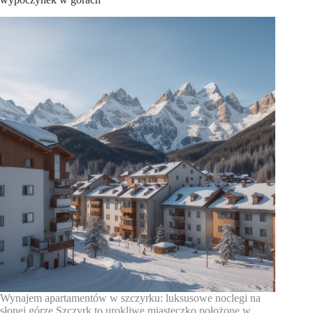
Wynajem apartamentów w szczyrku: luksusowe noclegi na
słonej górze Szczyrk to urokliwe miasteczko położone w