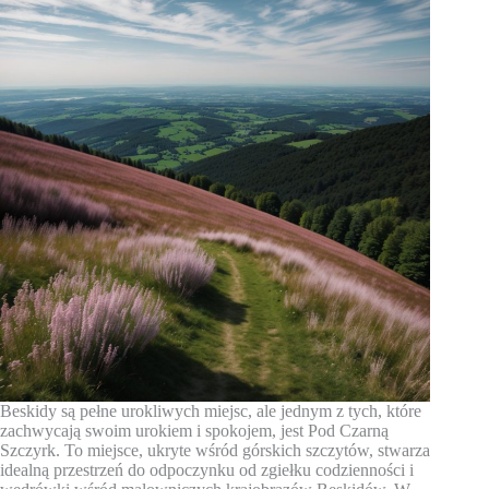
Beskidy są pełne urokliwych miejsc, ale jednym z tych, które
zachwycają swoim urokiem i spokojem, jest Pod Czarną
Szczyrk. To miejsce, ukryte wśród górskich szczytów, stwarza
idealną przestrzeń do odpoczynku od zgiełku codzienności i