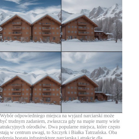
Wybór odpowiedniego miejsca na wyjazd narciarski może
być trudnym zadaniem, zwłaszcza gdy na mapie mamy wiele
atrakcyjnych ośrodków. Dwa popularne miejsca, które często
stają w centrum uwagi, to Szczyrk i Białka Tatrzańska. Oba
oferują bogatą infrastrukturę narciarską i atrakcje dla…