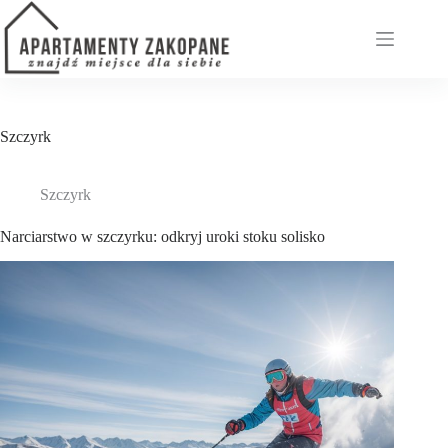
Przejdź
do
treści
Szczyrk
Szczyrk
Narciarstwo w szczyrku: odkryj uroki stoku solisko