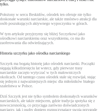
tylko.
Położony w sercu Beskidów, ośrodek ten oferuje nie tylko
doskonałe warunki narciarskie, ale także mnóstwo atrakcji dla
osób poszukujących aktywnego wypoczynku w górach.
W tym artykule przyjrzymy się bliżej Szczyrkowi jako
ośrodkowi narciarskiemu oraz wszystkiemu, co ma do
zaoferowania dla odwiedzających.
Historia szczyrku jako ośrodka narciarskiego
Szczyrk ma bogatą historię jako ośrodek narciarski. Początki
sięgają kilkudziesięciu lat wstecz, gdy pierwsze trasy
narciarskie zaczęto wytyczać w tych malowniczych
okolicach. Od tamtego czasu ośrodek stale się rozwijał, stając
się jednym z najważniejszych miejsc dla miłośników białego
szaleństwa w Polsce.
Dziś Szczyrk jest nie tylko symbolem doskonałych warunków
narciarskich, ale także miejscem, gdzie tradycja spotyka się z
nowoczesnością, co przyciąga zarówno doświadczonych
narciarzy, jak i osoby dopiero rozpoczynające swoją przygodę