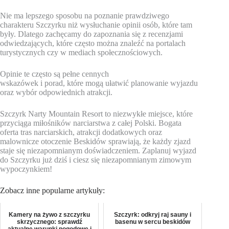
Nie ma lepszego sposobu na poznanie prawdziwego
charakteru Szczyrku niż wysłuchanie opinii osób, które tam
były. Dlatego zachęcamy do zapoznania się z recenzjami
odwiedzających, które często można znaleźć na portalach
turystycznych czy w mediach społecznościowych.
Opinie te często są pełne cennych
wskazówek i porad, które mogą ułatwić planowanie wyjazdu
oraz wybór odpowiednich atrakcji.
Szczyrk Narty Mountain Resort to niezwykłe miejsce, które
przyciąga miłośników narciarstwa z całej Polski. Bogata
oferta tras narciarskich, atrakcji dodatkowych oraz
malownicze otoczenie Beskidów sprawiają, że każdy zjazd
staje się niezapomnianym doświadczeniem. Zaplanuj wyjazd
do Szczyrku już dziś i ciesz się niezapomnianym zimowym
wypoczynkiem!
Zobacz inne popularne artykuły:
Kamery na żywo z szczyrku
Szczyrk: odkryj raj sauny i
skrzycznego: sprawdź
basenu w sercu beskidów
aktualne warunki pogodowe i