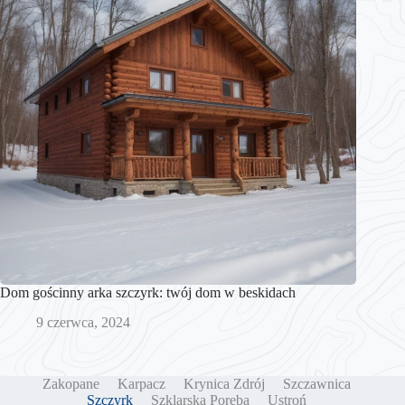
Dom gościnny arka szczyrk: twój dom w beskidach
9 czerwca, 2024
Zakopane
Karpacz
Krynica Zdrój
Szczawnica
Szczyrk
Szklarska Poręba
Ustroń