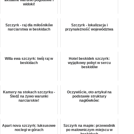
widoki!
Szczyrk - raj dla miłośników
Szczyrk - lokalizacja i
narciarstwa w beskidach
przynależność województwa
Willa ewa szczyrk: twój raj w
Hotel beskidek szczyrk:
beskidach
wyjątkowy pobyt w sercu
beskidów
Kamery na stokach szczyrku -
Oczywiście, oto artykuł na
Śledź na żywo warunki
podstawie struktury
narciarskie!
nagłówków:
Apart nova szczyrk: luksusowe
Szczyrk na mapie: przewodnik
noclegi w górach
po malowniczym miejscu w
beskidach