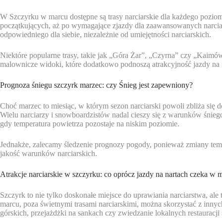
W Szczyrku w marcu dostępne są trasy narciarskie dla każdego poziom
początkujących, aż po wymagające zjazdy dla zaawansowanych narciarz
odpowiedniego dla siebie, niezależnie od umiejętności narciarskich.
Niektóre popularne trasy, takie jak „Góra Żar”, „Czyrna” czy „Kaimówk
malownicze widoki, które dodatkowo podnoszą atrakcyjność jazdy na 
Prognoza śniegu szczyrk marzec: czy Śnieg jest zapewniony?
Choć marzec to miesiąc, w którym sezon narciarski powoli zbliża się 
Wielu narciarzy i snowboardzistów nadal cieszy się z warunków śnie
gdy temperatura powietrza pozostaje na niskim poziomie.
Jednakże, zalecamy śledzenie prognozy pogody, ponieważ zmiany temp
jakość warunków narciarskich.
Atrakcje narciarskie w szczyrku: co oprócz jazdy na nartach czeka w 
Szczyrk to nie tylko doskonałe miejsce do uprawiania narciarstwa, ale
marcu, poza świetnymi trasami narciarskimi, można skorzystać z innyc
górskich, przejażdżki na sankach czy zwiedzanie lokalnych restauracji