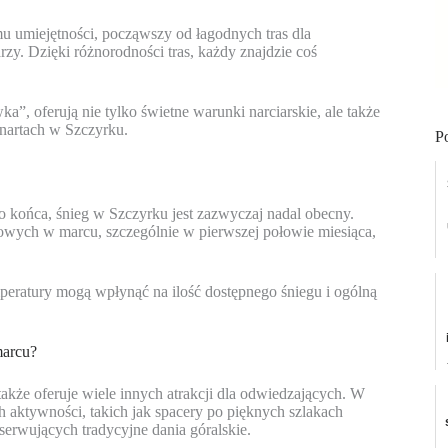
u umiejętności, począwszy od łagodnych tras dla
y. Dzięki różnorodności tras, każdy znajdzie coś
a”, oferują nie tylko świetne warunki narciarskie, ale także
nartach w Szczyrku.
P
do końca, śnieg w Szczyrku jest zazwyczaj nadal obecny.
gowych w marcu, szczególnie w pierwszej połowie miesiąca,
eratury mogą wpłynąć na ilość dostępnego śniegu i ogólną
marcu?
 także oferuje wiele innych atrakcji dla odwiedzających. W
h aktywności, takich jak spacery po pięknych szlakach
 serwujących tradycyjne dania góralskie.