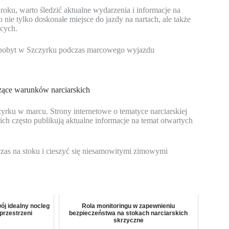
roku, warto śledzić aktualne wydarzenia i informacje na
 nie tylko doskonałe miejsce do jazdy na nartach, ale także
ących.
j pobyt w Szczyrku podczas marcowego wyjazdu
czące warunków narciarskich
rku w marcu. Strony internetowe o tematyce narciarskiej
ch często publikują aktualne informacje na temat otwartych
zas na stoku i cieszyć się niesamowitymi zimowymi
ój idealny nocleg
Rola monitoringu w zapewnieniu
przestrzeni
bezpieczeństwa na stokach narciarskich
skrzyczne