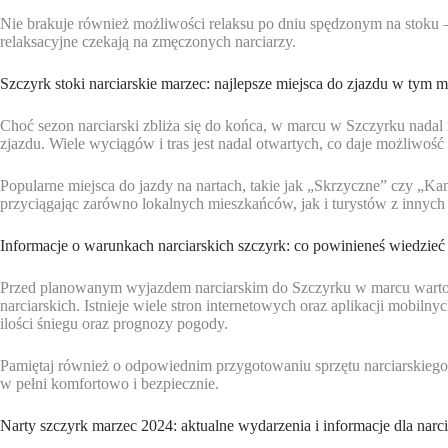
Nie brakuje również możliwości relaksu po dniu spędzonym na stoku – l
relaksacyjne czekają na zmęczonych narciarzy.
Szczyrk stoki narciarskie marzec: najlepsze miejsca do zjazdu w tym m
Choć sezon narciarski zbliża się do końca, w marcu w Szczyrku nadal 
zjazdu. Wiele wyciągów i tras jest nadal otwartych, co daje możliwość
Popularne miejsca do jazdy na nartach, takie jak „Skrzyczne” czy „K
przyciągając zarówno lokalnych mieszkańców, jak i turystów z innych
Informacje o warunkach narciarskich szczyrk: co powinieneś wiedzi
Przed planowanym wyjazdem narciarskim do Szczyrku w marcu warto 
narciarskich. Istnieje wiele stron internetowych oraz aplikacji mobilnyc
ilości śniegu oraz prognozy pogody.
Pamiętaj również o odpowiednim przygotowaniu sprzętu narciarskiego
w pełni komfortowo i bezpiecznie.
Narty szczyrk marzec 2024: aktualne wydarzenia i informacje dla narc