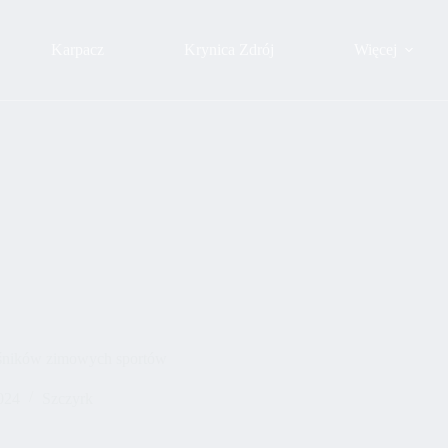
Karpacz
Krynica Zdrój
Więcej
ośników zimowych sportów
024
Szczyrk