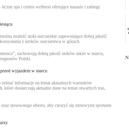
iczne spa i centra wellness oferujące masaże i zabiegi
iesiącu
można znaleźć stoki narciarskie zapewniające dobrą jakość
 korzystania z uroków narciarstwa w górach.
amienica”, zachowują dobrą jakość stoków także w marcu,
N
 regionów Polski.
eć przed wyjazdem w marcu
zebrać informacje na temat aktualnych warunków
h, które dostarczają aktualne dane na temat otwartych tras,
 oraz stosownego ubioru, aby cieszyć się zimowymi sportami
iarzy