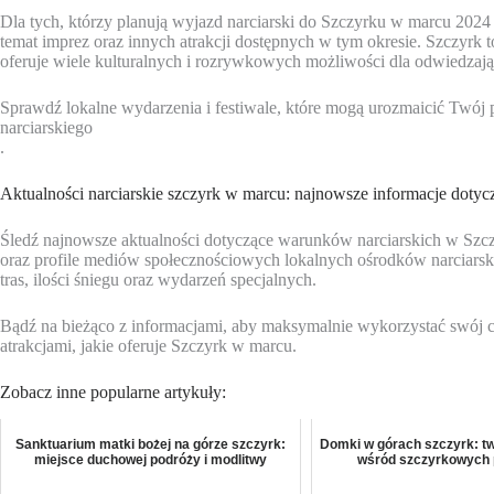
Dla tych, którzy planują wyjazd narciarski do Szczyrku w marcu 2024 
temat imprez oraz innych atrakcji dostępnych w tym okresie. Szczyrk to
oferuje wiele kulturalnych i rozrywkowych możliwości dla odwiedzaj
Sprawdź lokalne wydarzenia i festiwale, które mogą urozmaicić Twó
narciarskiego
.
Aktualności narciarskie szczyrk w marcu: najnowsze informacje doty
Śledź najnowsze aktualności dotyczące warunków narciarskich w Szczy
oraz profile mediów społecznościowych lokalnych ośrodków narciarski
tras, ilości śniegu oraz wydarzeń specjalnych.
Bądź na bieżąco z informacjami, aby maksymalnie wykorzystać swój c
atrakcjami, jakie oferuje Szczyrk w marcu.
Zobacz inne popularne artykuły:
Sanktuarium matki bożej na górze szczyrk:
Domki w górach szczyrk: tw
miejsce duchowej podróży i modlitwy
wśród szczyrkowych 