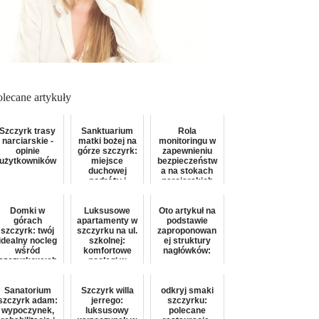
olecane artykuły
Szczyrk trasy
Sanktuarium
Rola
narciarskie -
matki bożej na
monitoringu w
opinie
górze szczyrk:
zapewnieniu
użytkowników
miejsce
bezpieczeństw
duchowej
a na stokach
podróży i
narciarskich
modlitwy
skrzyczne
Domki w
Luksusowe
Oto artykuł na
górach
apartamenty w
podstawie
szczyrk: twój
szczyrku na ul.
zaproponowan
idealny nocleg
szkolnej:
ej struktury
wśród
komfortowe
nagłówków:
szczyrkowych
noclegi w
przestrzeni
górach
Sanatorium
Szczyrk willa
odkryj smaki
szczyrk adam:
jerrego:
szczyrku:
wypoczynek,
luksusowy
polecane