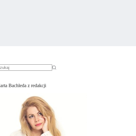
rak
yników
arta Bachleda z redakcji