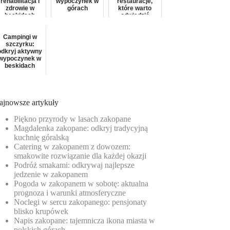
rehabilitacja i
wypoczynek w
restauracje,
zdrowie w
górach
które warto
beskidach
odwiedzić
Campingi w
szczyrku:
odkryj aktywny
wypoczynek w
beskidach
ajnowsze artykuły
Piękno przyrody w lasach zakopane
Magdalenka zakopane: odkryj tradycyjną
kuchnię góralską
Catering w zakopanem z dowozem:
smakowite rozwiązanie dla każdej okazji
Podróż smakami: odkrywaj najlepsze
jedzenie w zakopanem
Pogoda w zakopanem w sobotę: aktualna
prognoza i warunki atmosferyczne
Noclegi w sercu zakopanego: pensjonaty
blisko krupówek
Napis zakopane: tajemnicza ikona miasta w
polskich górach