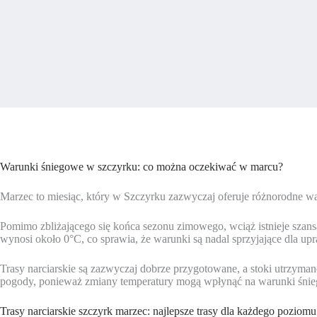
Warunki śniegowe w szczyrku: co można oczekiwać w marcu?
Marzec to miesiąc, który w Szczyrku zazwyczaj oferuje różnorodne war
Pomimo zbliżającego się końca sezonu zimowego, wciąż istnieje szans
wynosi około 0°C, co sprawia, że warunki są nadal sprzyjające dla upr
Trasy narciarskie są zazwyczaj dobrze przygotowane, a stoki utrzyma
pogody, ponieważ zmiany temperatury mogą wpłynąć na warunki śni
Trasy narciarskie szczyrk marzec: najlepsze trasy dla każdego poziomu