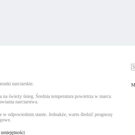
B
w
unki narciarskie.
M
a na świeży śnieg. Średnia temperatura powietrza w marcu
awiania narciarstwa.
ne w odpowiednim stanie. Jednakże, warto śledzić prognozę
egowe.
 umiejętności