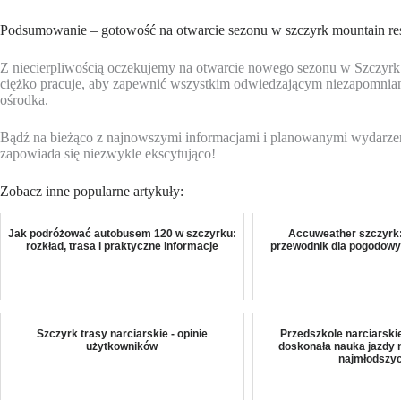
Podsumowanie – gotowość na otwarcie sezonu w szczyrk mountain re
Z niecierpliwością oczekujemy na otwarcie nowego sezonu w Szczyrk 
ciężko pracuje, aby zapewnić wszystkim odwiedzającym niezapomniane 
ośrodka.
Bądź na bieżąco z najnowszymi informacjami i planowanymi wydarze
zapowiada się niezwykle ekscytująco!
Zobacz inne popularne artykuły:
Jak podróżować autobusem 120 w szczyrku:
Accuweather szczyrk
rozkład, trasa i praktyczne informacje
przewodnik dla pogodowy
Szczyrk trasy narciarskie - opinie
Przedszkole narciarski
użytkowników
doskonała nauka jazdy n
najmłodszy