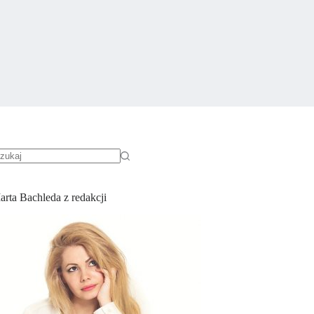
rak
yników
arta Bachleda z redakcji