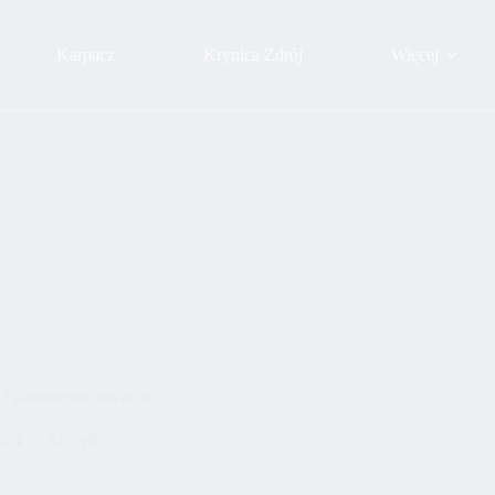
Karpacz
Krynica Zdrój
Więcej
 i planowane otwarcie
024
Szczyrk