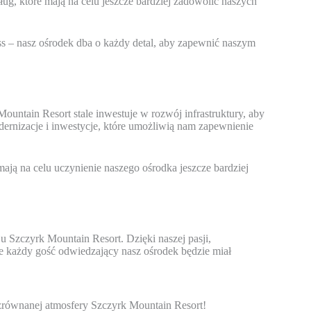
, które mają na celu jeszcze bardziej zadowolić naszych
ss – nasz ośrodek dba o każdy detal, aby zapewnić naszym
untain Resort stale inwestuje w rozwój infrastruktury, aby
ernizacje i inwestycje, które umożliwią nam zapewnienie
mają na celu uczynienie naszego ośrodka jeszcze bardziej
 Szczyrk Mountain Resort. Dzięki naszej pasji,
e każdy gość odwiedzający nasz ośrodek będzie miał
zrównanej atmosfery Szczyrk Mountain Resort!