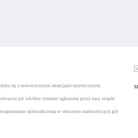
B
w
otyka się z nowoczesnymi atrakcjami turystycznymi.
M
otwarcia już wkrótce zostanie ogłoszona przez nasz zespół.
niezapomniane doświadczenia w otoczeniu malowniczych gór