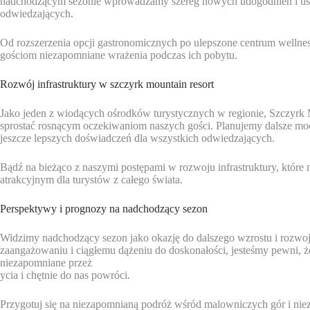
nadchodzącym sezonie wprowadzamy szereg nowych udogodnień i usług
odwiedzających.
Od rozszerzenia opcji gastronomicznych po ulepszone centrum wellne
gościom niezapomniane wrażenia podczas ich pobytu.
Rozwój infrastruktury w szczyrk mountain resort
Jako jeden z wiodących ośrodków turystycznych w regionie, Szczyrk Mo
sprostać rosnącym oczekiwaniom naszych gości. Planujemy dalsze mod
jeszcze lepszych doświadczeń dla wszystkich odwiedzających.
Bądź na bieżąco z naszymi postępami w rozwoju infrastruktury, które 
atrakcyjnym dla turystów z całego świata.
Perspektywy i prognozy na nadchodzący sezon
Widzimy nadchodzący sezon jako okazję do dalszego wzrostu i rozwoju
zaangażowaniu i ciągłemu dążeniu do doskonałości, jesteśmy pewni, ż
niezapomniane przeż
ycia i chętnie do nas powróci.
Przygotuj się na niezapomnianą podróż wśród malowniczych gór i nie