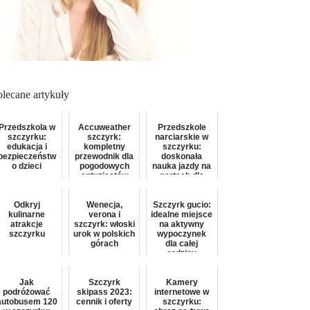
olecane artykuły
Przedszkola w
Accuweather
Przedszkole
szczyrku:
szczyrk:
narciarskie w
edukacja i
kompletny
szczyrku:
bezpieczeństw
przewodnik dla
doskonała
o dzieci
pogodowych
nauka jazdy na
entuzjastów
nartach dla
najmłodszych
Odkryj
Wenecja,
Szczyrk gucio:
kulinarne
verona i
idealne miejsce
atrakcje
szczyrk: włoski
na aktywny
szczyrku
urok w polskich
wypoczynek
górach
dla całej
rodziny
Jak
Szczyrk
Kamery
podróżować
skipass 2023:
internetowe w
autobusem 120
cennik i oferty
szczyrku: