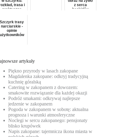
w szczyrku:
obraz na żywo
rozkład, trasa i
z serca
praktyczne
beskidów
informacje
Szczyrk trasy
narciarskie -
opinie
użytkowników
ajnowsze artykuły
Piękno przyrody w lasach zakopane
Magdalenka zakopane: odkryj tradycyjną
kuchnię góralską
Catering w zakopanem z dowozem:
smakowite rozwiązanie dla każdej okazji
Podróż smakami: odkrywaj najlepsze
jedzenie w zakopanem
Pogoda w zakopanem w sobotę: aktualna
prognoza i warunki atmosferyczne
Noclegi w sercu zakopanego: pensjonaty
blisko krupówek
Napis zakopane: tajemnicza ikona miasta w
polskich górach