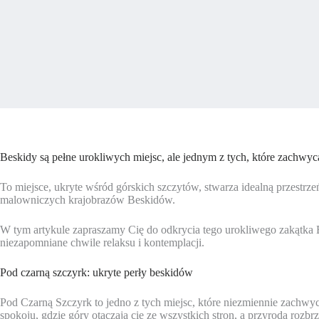
Beskidy są pełne urokliwych miejsc, ale jednym z tych, które zachwy
To miejsce, ukryte wśród górskich szczytów, stwarza idealną przestr
malowniczych krajobrazów Beskidów.
W tym artykule zapraszamy Cię do odkrycia tego urokliwego zakątka B
niezapomniane chwile relaksu i kontemplacji.
Pod czarną szczyrk: ukryte perły beskidów
Pod Czarną Szczyrk to jedno z tych miejsc, które niezmiennie zachwy
spokoju, gdzie góry otaczają cię ze wszystkich stron, a przyroda roz