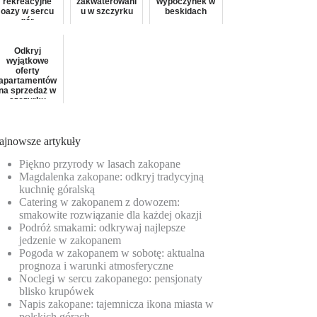
rekreacyjne
zakwaterowani
wypoczynek w
oazy w sercu
u w szczyrku
beskidach
gór
Odkryj
wyjątkowe
oferty
apartamentów
na sprzedaż w
szczyrku
ajnowsze artykuły
Piękno przyrody w lasach zakopane
Magdalenka zakopane: odkryj tradycyjną
kuchnię góralską
Catering w zakopanem z dowozem:
smakowite rozwiązanie dla każdej okazji
Podróż smakami: odkrywaj najlepsze
jedzenie w zakopanem
Pogoda w zakopanem w sobotę: aktualna
prognoza i warunki atmosferyczne
Noclegi w sercu zakopanego: pensjonaty
blisko krupówek
Napis zakopane: tajemnicza ikona miasta w
polskich górach