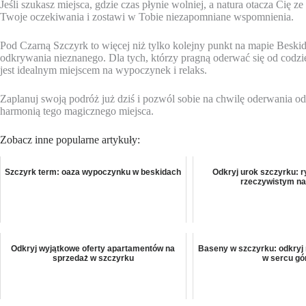
Jeśli szukasz miejsca, gdzie czas płynie wolniej, a natura otacza Cię 
Twoje oczekiwania i zostawi w Tobie niezapomniane wspomnienia.
Pod Czarną Szczyrk to więcej niż tylko kolejny punkt na mapie Beskid
odkrywania nieznanego. Dla tych, którzy pragną oderwać się od codzie
jest idealnym miejscem na wypoczynek i relaks.
Zaplanuj swoją podróż już dziś i pozwól sobie na chwilę oderwania od
harmonią tego magicznego miejsca.
Zobacz inne popularne artykuły:
Szczyrk term: oaza wypoczynku w beskidach
Odkryj urok szczyrku: r
rzeczywistym na
Odkryj wyjątkowe oferty apartamentów na
Baseny w szczyrku: odkryj
sprzedaż w szczyrku
w sercu gó