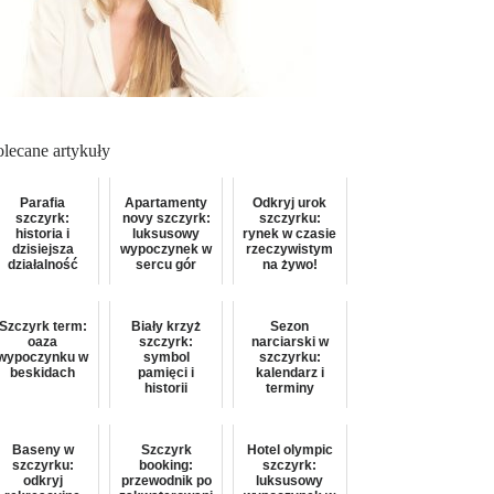
olecane artykuły
Parafia
Apartamenty
Odkryj urok
szczyrk:
novy szczyrk:
szczyrku:
historia i
luksusowy
rynek w czasie
dzisiejsza
wypoczynek w
rzeczywistym
działalność
sercu gór
na żywo!
Szczyrk term:
Biały krzyż
Sezon
oaza
szczyrk:
narciarski w
wypoczynku w
symbol
szczyrku:
beskidach
pamięci i
kalendarz i
historii
terminy
Baseny w
Szczyrk
Hotel olympic
szczyrku:
booking:
szczyrk:
odkryj
przewodnik po
luksusowy