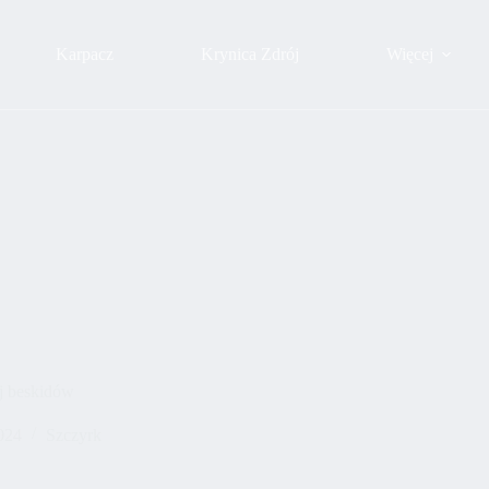
Karpacz
Krynica Zdrój
Więcej
ój beskidów
024
Szczyrk