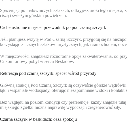
Spacerując po malowniczych szlakach, odkryjesz uroki tego miejsca, z
ciszą i świeżym górskim powietrzem.
Ciche ustronne miejsce: przewodnik po pod czarną szczyrk
Jeśli planujesz wizytę w Pod Czarną Szczyrk, przygotuj się na niezap
korzystając z licznych szlaków turystycznych, jak i samochodem, doce
W miejscowości znajdziesz różnorodne opcje zakwaterowania, od przy
Ci komfortowy pobyt w sercu Beskidów.
Rekreacja pod czarną szczyrk: spacer wśród przyrody
Główną atrakcją Pod Czarną Szczyrk są oczywiście górskie wędrówki. 
łąki i wspaniałe wodospady, oferując niezapomniane widoki i kontakt z
Bez względu na poziom kondycji czy preferencje, każdy znajdzie tutaj
miejskiego zgiełku można naprawdę wypocząć i zregenerować siły.
Czarna szczyrk w beskidach: oaza spokoju