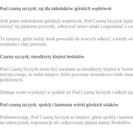
Pod czarną szczyrk: raj dla miłośników górskich wędrówek
Jeśli jesteś miłośnikiem górskich wędrówek, Pod Czarną Szczyrk będzi
cieszyć się pięknem przyrody, odkrywać nowe szlaki i zapominać o co
To miejsce, gdzie każdy krok prowadzi do nowych odkryć, a każdy wi
wrażenia i chęć powrotu.
Czarna szczyrk: nieodkryty klejnot beskidów
Pod Czarną Szczyrk może być uważane za nieodkryty klejnot w koron
turystycznego, to nadal miejsce, które pozostaje stosunkowo mało znan
podróżnych.
Dlatego warto wyruszyć w podróż do Pod Czarną Szczyrk i odkryć je
Pod czarną szczyrk: spokój i harmonia wśród górskich szlaków
Podsumowując, Pod Czarną Szczyrk to miejsce, gdzie spokój i harmoni
na odpoczynek, regenerację sił i odkrywanie piękna natury Beskidów.