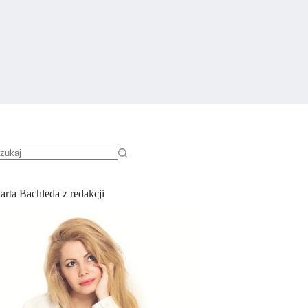
rak
yników
arta Bachleda z redakcji