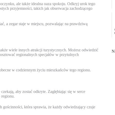
czynku, ale także idealna oaza spokoju. Odkryj urok tego
prostych przyjemności, takich jak obserwacja zachodzącego
iać, a zegar staje w miejscu, pozwalając na prawdziwą
akże wiele innych atrakcji turystycznych. Możesz odwiedzić
N
skosztować regionalnych specjałów w przytulnych
 i obecne w codziennym życiu mieszkańców tego regionu.
 czekają, aby zostać odkryte. Zagłębiając się w serce
 regionu.
 gościnności, która sprawia, że każdy odwiedzający czuje