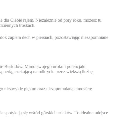
e dla Ciebie rajem. Niezależnie od pory roku, możesz tu
dziennych troskach.
dok zapiera dech w piersiach, pozostawiając niezapomniane
ie Beskidów. Mimo swojego uroku i potencjału
ą perłą, czekającą na odkrycie przez większą liczbę
go niezwykłe piękno oraz niezapomnianą atmosferę.
a spotykają się wśród górskich szlaków. To idealne miejsce