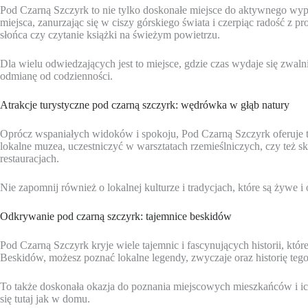
Pod Czarną Szczyrk to nie tylko doskonałe miejsce do aktywnego wypo
miejsca, zanurzając się w ciszy górskiego świata i czerpiąc radość z 
słońca czy czytanie książki na świeżym powietrzu.
Dla wielu odwiedzających jest to miejsce, gdzie czas wydaje się zwaln
odmianę od codzienności.
Atrakcje turystyczne pod czarną szczyrk: wędrówka w głąb natury
Oprócz wspaniałych widoków i spokoju, Pod Czarną Szczyrk oferuje t
lokalne muzea, uczestniczyć w warsztatach rzemieślniczych, czy też 
restauracjach.
Nie zapomnij również o lokalnej kulturze i tradycjach, które są żywe
Odkrywanie pod czarną szczyrk: tajemnice beskidów
Pod Czarną Szczyrk kryje wiele tajemnic i fascynujących historii, które
Beskidów, możesz poznać lokalne legendy, zwyczaje oraz historię tego
To także doskonała okazja do poznania miejscowych mieszkańców i ich
się tutaj jak w domu.