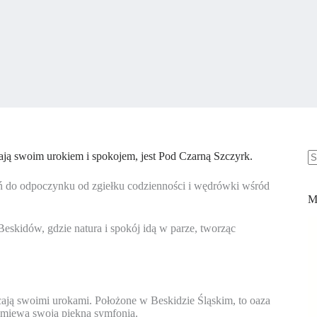
cają swoim urokiem i spokojem, jest Pod Czarną Szczyrk.
B
w
zeń do odpoczynku od zgiełku codzienności i wędrówki wśród
M
eskidów, gdzie natura i spokój idą w parze, tworząc
cają swoimi urokami. Położone w Beskidzie Śląskim, to oaza
brzmiewa swoją piękną symfonią.