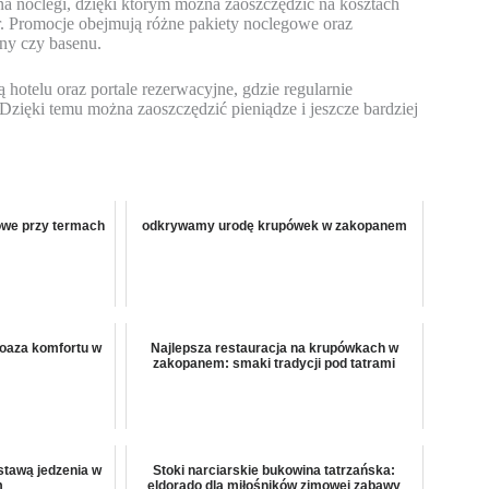
a noclegi, dzięki którym można zaoszczędzić na kosztach
 Promocje obejmują różne pakiety noclegowe oraz
uny czy basenu.
 hotelu oraz portale rezerwacyjne, gdzie regularnie
 Dzięki temu można zaoszczędzić pieniądze i jeszcze bardziej
owe przy termach
odkrywamy urodę krupówek w zakopanem
 oaza komfortu w
Najlepsza restauracja na krupówkach w
zakopanem: smaki tradycji pod tatrami
stawą jedzenia w
Stoki narciarskie bukowina tatrzańska:
m
eldorado dla miłośników zimowej zabawy