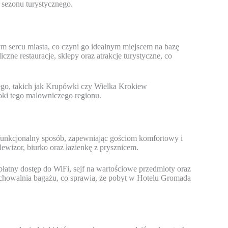
sezonu turystycznego.
 sercu miasta, co czyni go idealnym miejscem na bazę
zne restauracje, sklepy oraz atrakcje turystyczne, co
ego, takich jak Krupówki czy Wielka Krokiew
roki tego malowniczego regionu.
unkcjonalny sposób, zapewniając gościom komfortowy i
ewizor, biurko oraz łazienkę z prysznicem.
płatny dostęp do WiFi, sejf na wartościowe przedmioty oraz
echowalnia bagażu, co sprawia, że pobyt w Hotelu Gromada