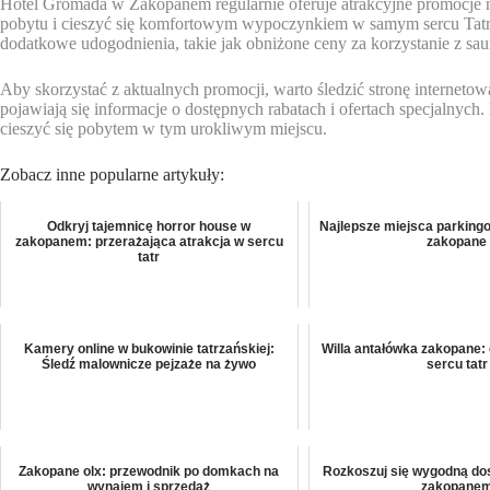
Hotel Gromada w Zakopanem regularnie oferuje atrakcyjne promocje n
pobytu i cieszyć się komfortowym wypoczynkiem w samym sercu Tatr.
dodatkowe udogodnienia, takie jak obniżone ceny za korzystanie z sa
Aby skorzystać z aktualnych promocji, warto śledzić stronę internetową
pojawiają się informacje o dostępnych rabatach i ofertach specjalnych.
cieszyć się pobytem w tym urokliwym miejscu.
Zobacz inne popularne artykuły:
Odkryj tajemnicę horror house w
Najlepsze miejsca parking
zakopanem: przerażająca atrakcja w sercu
zakopane
tatr
Kamery online w bukowinie tatrzańskiej:
Willa antałówka zakopane:
Śledź malownicze pejzaże na żywo
sercu tatr
Zakopane olx: przewodnik po domkach na
Rozkoszuj się wygodną do
wynajem i sprzedaż
zakopane