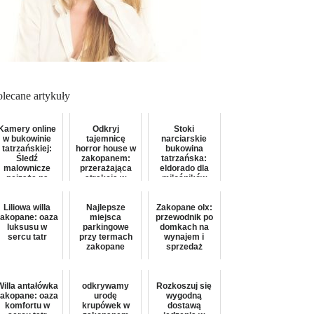
olecane artykuły
Kamery online
Odkryj
Stoki
w bukowinie
tajemnicę
narciarskie
tatrzańskiej:
horror house w
bukowina
Śledź
zakopanem:
tatrzańska:
malownicze
przerażająca
eldorado dla
pejzaże na
atrakcja w
miłośników
żywo
sercu tatr
zimowej
zabawy
Liliowa willa
Najlepsze
Zakopane olx:
zakopane: oaza
miejsca
przewodnik po
luksusu w
parkingowe
domkach na
sercu tatr
przy termach
wynajem i
zakopane
sprzedaż
Willa antałówka
odkrywamy
Rozkoszuj się
zakopane: oaza
urodę
wygodną
komfortu w
krupówek w
dostawą