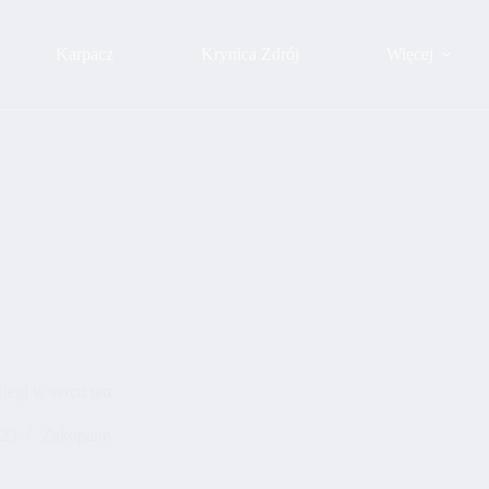
Karpacz
Krynica Zdrój
Więcej
egi w sercu tatr
023
Zakopane