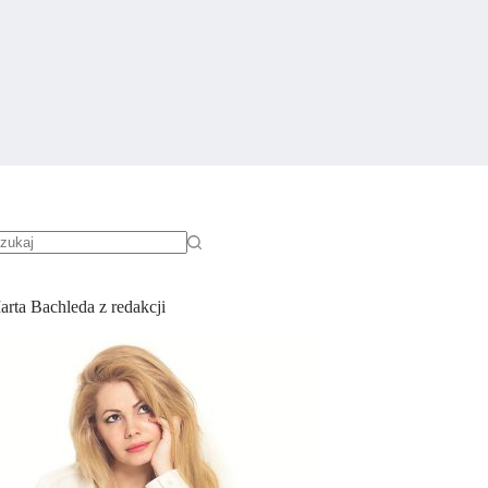
rak
yników
arta Bachleda z redakcji