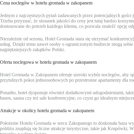
Cena noclegów w hotelu gromada w zakopanem
Jednym z najczęstszych pytań zadawanych przez potencjalnych gośc
Trzeba przyznać, że stosunek jakości do ceny jest tutaj bardzo korzys
dostosowane do potrzeb każdego klienta, co pozwala znaleźć opcję o
Niezależnie od sezonu, Hotel Gromada stara się utrzymać konkurencyj
usług. Dzięki temu nawet osoby o ograniczonym budżecie mogą sobi
najpiękniejszych zakątków Polski.
Oferta noclegowa w hotelu gromada w zakopanem
Hotel Gromada w Zakopanem oferuje szeroki wybór noclegów, aby sp
przytulnych pokoi jednoosobowych po przestronne apartamenty dla rodz
Ponadto, hotel dysponuje również dodatkowymi udogodnieniami, takimi
basen, sauna czy też sale konferencyjne, co czyni go idealnym miejsc
Atrakcje w okolicy hotelu gromada w zakopanem
Położenie Hotelu Gromada w sercu Zakopanego to doskonała baza w
pobliżu znajdują się liczne atrakcje turystyczne, takie jak Krupówki, 
turystów z całego świata.