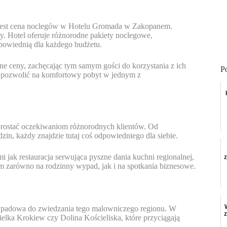
i jest cena noclegów w Hotelu Gromada w Zakopanem.
tny. Hotel oferuje różnorodne pakiety noclegowe,
dpowiednią dla każdego budżetu.
ne ceny, zachęcając tym samym gości do korzystania z ich
P
e pozwolić na komfortowy pobyt w jednym z
rostać oczekiwaniom różnorodnych klientów. Od
in, każdy znajdzie tutaj coś odpowiedniego dla siebie.
 jak restauracja serwująca pyszne dania kuchni regionalnej,
em zarówno na rodzinny wypad, jak i na spotkania biznesowe.
ypadowa do zwiedzania tego malowniczego regionu. W
Wielka Krokiew czy Dolina Kościeliska, które przyciągają