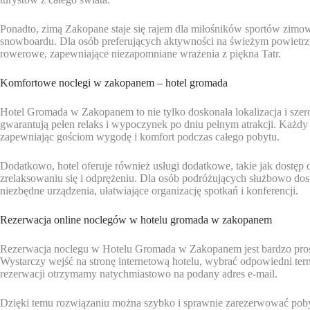
Ponadto, zimą Zakopane staje się rajem dla miłośników sportów zimow
snowboardu. Dla osób preferujących aktywności na świeżym powietrzu l
rowerowe, zapewniające niezapomniane wrażenia z piękna Tatr.
Komfortowe noclegi w zakopanem – hotel gromada
Hotel Gromada w Zakopanem to nie tylko doskonała lokalizacja i szer
gwarantują pełen relaks i wypoczynek po dniu pełnym atrakcji. Każdy 
zapewniając gościom wygodę i komfort podczas całego pobytu.
Dodatkowo, hotel oferuje również usługi dodatkowe, takie jak dostęp
zrelaksowaniu się i odprężeniu. Dla osób podróżujących służbowo dos
niezbędne urządzenia, ułatwiające organizację spotkań i konferencji.
Rezerwacja online noclegów w hotelu gromada w zakopanem
Rezerwacja noclegu w Hotelu Gromada w Zakopanem jest bardzo prost
Wystarczy wejść na stronę internetową hotelu, wybrać odpowiedni term
rezerwacji otrzymamy natychmiastowo na podany adres e-mail.
Dzięki temu rozwiązaniu można szybko i sprawnie zarezerwować poby