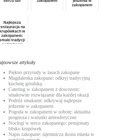
sercu tatr
zakopanem
jedzenia w
zakopanem
Najlepsza
restauracja na
krupówkach w
zakopanem:
smaki tradycji
pod tatrami
ajnowsze artykuły
Piękno przyrody w lasach zakopane
Magdalenka zakopane: odkryj tradycyjną
kuchnię góralską
Catering w zakopanem z dowozem:
smakowite rozwiązanie dla każdej okazji
Podróż smakami: odkrywaj najlepsze
jedzenie w zakopanem
Pogoda w zakopanem w sobotę: aktualna
prognoza i warunki atmosferyczne
Noclegi w sercu zakopanego: pensjonaty
blisko krupówek
Napis zakopane: tajemnicza ikona miasta w
polskich górach