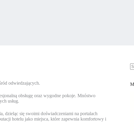
B
w
śród odwiedzających.
M
ofesjonalną obsługę oraz wygodne pokoje. Mnóstwo
ych usług.
, dzieląc się swoimi doświadczeniami na portalach
tacji hotelu jako miejsca, które zapewnia komfortowy i