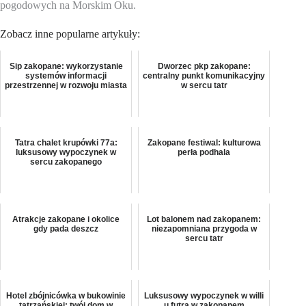
pogodowych na Morskim Oku.
Zobacz inne popularne artykuły:
Sip zakopane: wykorzystanie
Dworzec pkp zakopane:
systemów informacji
centralny punkt komunikacyjny
przestrzennej w rozwoju miasta
w sercu tatr
Tatra chalet krupówki 77a:
Zakopane festiwal: kulturowa
luksusowy wypoczynek w
perła podhala
sercu zakopanego
Atrakcje zakopane i okolice
Lot balonem nad zakopanem:
gdy pada deszcz
niezapomniana przygoda w
sercu tatr
Hotel zbójnicówka w bukowinie
Luksusowy wypoczynek w willi
tatrzańskiej: twój dom w
u futra w zakopanem