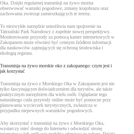
Oka. Dzięki regularnej transmisji na żywo można
obserwować warunki pogodowe, zmiany krajobrazu oraz
zachowania zwierząt zamieszkujących te tereny.
To niezwykłe narzędzie umożliwia nam spojrzenie na
Tatrzański Park Narodowy z zupełnie nowej perspektywy.
Monitorowanie przyrody za pomocą kamer internetowych w
Zakopanem może również być cennym źródłem informacji
dla naukowców zajmujących się ochroną środowiska i
ekologią regionu.
Transmisja na żywo morskie oko z zakopanego: czym jest i
jak korzystać
Transmisja na żywo z Morskiego Oka w Zakopanem jest nie
tylko fascynującym doświadczeniem dla turystów, ale także
praktycznym narzędziem dla wielu osób. Oglądanie tego
naturalnego cuda przyrody online może być pomocne przy
planowaniu wycieczek turystycznych, zwłaszcza w
przypadku niepewnych warunków pogodowych.
Aby skorzystać z transmisji na żywo z Morskiego Oka,
wystarczy mieć dostęp do Internetu i odwiedzić stronę
internetową lub aplikację mobilną oferującą tę usługę. Dzięki