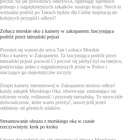
poczuć się jak prawdziwy odkrywca, zgłębiając tajemnice
jednego z najpiękniejszych zakątków naszego kraju. Niech ta
wirtualna podróż po Tatrach będzie dla Ciebie inspiracją do
kolejnych przygód i odkryć!
Zobacz morskie oko z kamery w zakopanem: fascynująca
podróż przez tatrzański pejzaż
Przenieś się wprost do serca Tatr i zobacz Morskie
Oko z kamery w Zakopanem. Ta fascynująca podróż przez
tatrzański pejzaż pozwoli Ci poczuć się jakbyś był na miejscu,
podziwiając jedno z najpiękniejszych jezior w Polsce i
otaczające go majestatyczne szczyty.
Dzięki kamery internetowej w Zakopanem możesz odkryć
każdy zakątek Morskiego Oka, obserwując zmieniające się
odcienie wody, roślinność i przyrodę tatrzańską. To niezwykłe
doświadczenie, które warto przeżyć, nawet jeśli jesteś
oddalony od górskich szlaków.
Streamowanie obrazu z morskiego oka w czasie
rzeczywistym: krok po kroku
Chcesz dowiedzieć się, jak streamować obraz z Morskiego