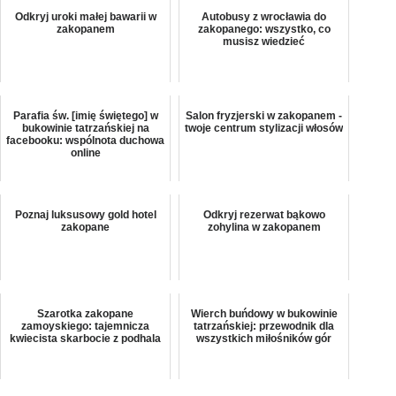
Odkryj uroki małej bawarii w
Autobusy z wrocławia do
zakopanem
zakopanego: wszystko, co
musisz wiedzieć
Parafia św. [imię świętego] w
Salon fryzjerski w zakopanem -
bukowinie tatrzańskiej na
twoje centrum stylizacji włosów
facebooku: wspólnota duchowa
online
Poznaj luksusowy gold hotel
Odkryj rezerwat bąkowo
zakopane
zohylina w zakopanem
Szarotka zakopane
Wierch buńdowy w bukowinie
zamoyskiego: tajemnicza
tatrzańskiej: przewodnik dla
kwiecista skarbocie z podhala
wszystkich miłośników gór