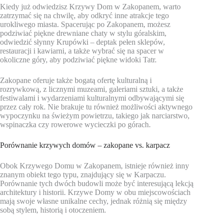
Kiedy już odwiedzisz Krzywy Dom w Zakopanem, warto
zatrzymać się na chwilę, aby odkryć inne atrakcje tego
urokliwego miasta. Spacerując po Zakopanem, możesz
podziwiać piękne drewniane chaty w stylu góralskim,
odwiedzić słynny Krupówki – deptak pełen sklepów,
restauracji i kawiarni, a także wybrać się na spacer w
okoliczne góry, aby podziwiać piękne widoki Tatr.
Zakopane oferuje także bogatą ofertę kulturalną i
rozrywkową, z licznymi muzeami, galeriami sztuki, a także
festiwalami i wydarzeniami kulturalnymi odbywającymi się
przez cały rok. Nie brakuje tu również możliwości aktywnego
wypoczynku na świeżym powietrzu, takiego jak narciarstwo,
wspinaczka czy rowerowe wycieczki po górach.
Porównanie krzywych domów – zakopane vs. karpacz
Obok Krzywego Domu w Zakopanem, istnieje również inny
znanym obiekt tego typu, znajdujący się w Karpaczu.
Porównanie tych dwóch budowli może być interesującą lekcją
architektury i historii. Krzywe Domy w obu miejscowościach
mają swoje własne unikalne cechy, jednak różnią się między
sobą stylem, historią i otoczeniem.