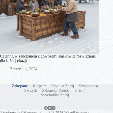
Catering w zakopanem z dowozem: smakowite rozwiązanie
dla każdej okazji
2 września, 2024
Zakopane
Karpacz
Krynica Zdrój
Szczawnica
Szczyrk
Szklarska Poręba
Ustroń
Świeradów Zdrój
ApartamentyZakopane.net
- 2020-2024 Wszelkie prawa