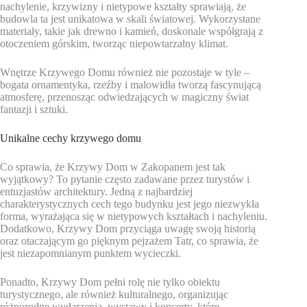
nachylenie, krzywizny i nietypowe kształty sprawiają, że
budowla ta jest unikatowa w skali światowej. Wykorzystane
materiały, takie jak drewno i kamień, doskonale współgrają z
otoczeniem górskim, tworząc niepowtarzalny klimat.
Wnętrze Krzywego Domu również nie pozostaje w tyle –
bogata ornamentyka, rzeźby i malowidła tworzą fascynującą
atmosferę, przenosząc odwiedzających w magiczny świat
fantazji i sztuki.
Unikalne cechy krzywego domu
Co sprawia, że Krzywy Dom w Zakopanem jest tak
wyjątkowy? To pytanie często zadawane przez turystów i
entuzjastów architektury. Jedną z najbardziej
charakterystycznych cech tego budynku jest jego niezwykła
forma, wyrażająca się w nietypowych kształtach i nachyleniu.
Dodatkowo, Krzywy Dom przyciąga uwagę swoją historią
oraz otaczającym go pięknym pejzażem Tatr, co sprawia, że
jest niezapomnianym punktem wycieczki.
Ponadto, Krzywy Dom pełni rolę nie tylko obiektu
turystycznego, ale również kulturalnego, organizując
różnorodne wydarzenia, wystawy i koncerty, które