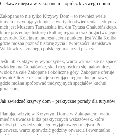
Ciekawe miejsca w zakopanem – oprócz krzywego domu
Zakopane to nie tylko Krzywy Dom – to również wiele
innych fascynujących miejsc wartych odwiedzenia. Jednym z
nich jest Muzeum Tatrzańskie im. dra Tytusa Chałubińskiego,
które prezentuje historię i kulturę regionu oraz bogactwo jego
przyrody. Kolejnym interesującym punktem jest Willa Koliba,
gdzie można poznać historię życia i twórczości Stanisława
Witkiewicza, znanego polskiego malarza i pisarza.
Jeśli lubisz aktywny wypoczynek, warto wybrać się na spacer
szlakiem na Gubałówkę, skąd rozpościera się malowniczy
widok na całe Zakopane i okoliczne góry. Zakopane oferuje
również liczne restauracje serwujące regionalne potrawy,
gdzie można spróbować tradycyjnych specjałów kuchni
góralskiej.
Jak zwiedzać krzywy dom – praktyczne porady dla turystów
Planując wizytę w Krzywym Domu w Zakopanem, warto
mieć na uwadze kilka praktycznych wskazówek, które
ułatwią Ci zwiedzanie tego wyjątkowego miejsca. Po
pierwsze, warto sprawdzić godziny otwarcia i ewentualne