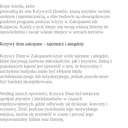
Kręte ścieżki, które
prowadzą do obu Krzywych Domów, kuszą turystów swoim
urokiem i tajemniczością, a obie budowle są obowiązkowym
punktem programu podczas wizyty w Zakopanem lub
Karpaczu. Każdy z tych miejsc ma swoją własną historię do
opowiedzenia i swoje własne miejsce w sercach turystów.
Krzywy dom zakopane – tajemnice i anegdoty
Krzywy Dom w Zakopanem kryje wiele tajemnic i anegdot,
które fascynują zarówno mieszkańców, jak i turystów. Jedną z
popularnych legend jest opowieść o tym, że krzywizny i
nachylenie budynku miały być efektem błędu
architektonicznego lub inżynieryjnego, jednak prawda może
być bardziej skomplikowana.
Według innych opowieści, Krzywy Dom był miejscem
spotkań artystów i intelektualistów w czasach
międzywojennych, gdzie odbywały się dyskusje, koncerty i
wystawy. Dziś, podczas zwiedzania tego niezwykłego
miejsca, można się przenieść w czasie i poczuć jego
niepowtarzalny klimat oraz historię.