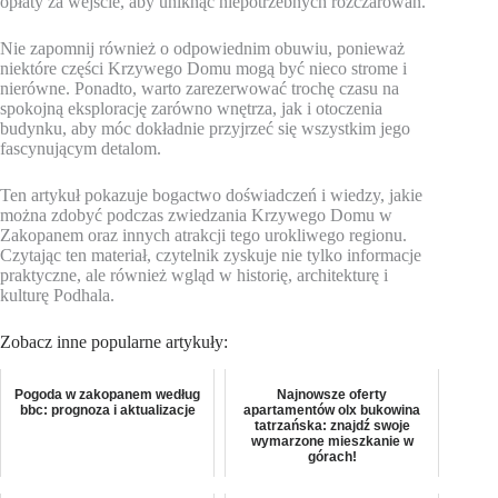
opłaty za wejście, aby uniknąć niepotrzebnych rozczarowań.
Nie zapomnij również o odpowiednim obuwiu, ponieważ
niektóre części Krzywego Domu mogą być nieco strome i
nierówne. Ponadto, warto zarezerwować trochę czasu na
spokojną eksplorację zarówno wnętrza, jak i otoczenia
budynku, aby móc dokładnie przyjrzeć się wszystkim jego
fascynującym detalom.
Ten artykuł pokazuje bogactwo doświadczeń i wiedzy, jakie
można zdobyć podczas zwiedzania Krzywego Domu w
Zakopanem oraz innych atrakcji tego urokliwego regionu.
Czytając ten materiał, czytelnik zyskuje nie tylko informacje
praktyczne, ale również wgląd w historię, architekturę i
kulturę Podhala.
Zobacz inne popularne artykuły:
Pogoda w zakopanem według
Najnowsze oferty
bbc: prognoza i aktualizacje
apartamentów olx bukowina
tatrzańska: znajdź swoje
wymarzone mieszkanie w
górach!