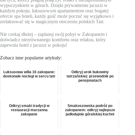
wypoczynkiem w górach. Dzięki prywatnemu jacuzzi w
każdym pokoju, luksusowym apartamentom oraz bogatej
ofercie spa hoteli, każdy gość może poczuć się wyjątkowo i
zrelaksować się w magicznym otoczeniu polskich Tatr.
Nie czekaj dłużej – zaplanuj swój pobyt w Zakopanem i
doświadcz niezrównanego komfortu oraz relaksu, który
zapewnia hotel z jacuzzi w pokoju!
Zobacz inne popularne artykuły:
Luksusowa willa 16 zakopane:
Odkryj urok bukowiny
doskonałe noclegi w sercu tatr
tatrzańskiej: przewodnik po
pensjonatach
Odkryj smaki tradycji w
Smakoszowska podróż po
restauracji marzanna
zakopanem: odkryj najlepsze
zakopane
jadłodajnie góralskiej kuchni