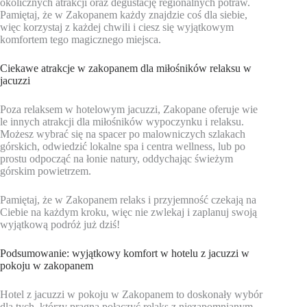
okolicznych atrakcji oraz degustację regionalnych potraw.
Pamiętaj, że w Zakopanem każdy znajdzie coś dla siebie,
więc korzystaj z każdej chwili i ciesz się wyjątkowym
komfortem tego magicznego miejsca.
Ciekawe atrakcje w zakopanem dla miłośników relaksu w
jacuzzi
Poza relaksem w hotelowym jacuzzi, Zakopane oferuje wie
le innych atrakcji dla miłośników wypoczynku i relaksu.
Możesz wybrać się na spacer po malowniczych szlakach
górskich, odwiedzić lokalne spa i centra wellness, lub po
prostu odpocząć na łonie natury, oddychając świeżym
górskim powietrzem.
Pamiętaj, że w Zakopanem relaks i przyjemność czekają na
Ciebie na każdym kroku, więc nie zwlekaj i zaplanuj swoją
wyjątkową podróż już dziś!
Podsumowanie: wyjątkowy komfort w hotelu z jacuzzi w
pokoju w zakopanem
Hotel z jacuzzi w pokoju w Zakopanem to doskonały wybór
dla tych, którzy pragną połączyć relaks z niezapomnianym