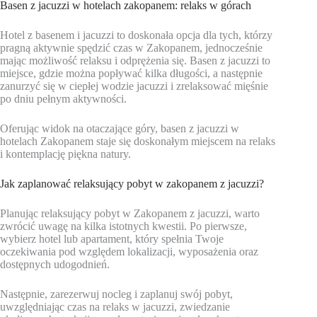
Basen z jacuzzi w hotelach zakopanem: relaks w górach
Hotel z basenem i jacuzzi to doskonała opcja dla tych, którzy
pragną aktywnie spędzić czas w Zakopanem, jednocześnie
mając możliwość relaksu i odprężenia się. Basen z jacuzzi to
miejsce, gdzie można popływać kilka długości, a następnie
zanurzyć się w ciepłej wodzie jacuzzi i zrelaksować mięśnie
po dniu pełnym aktywności.
Oferując widok na otaczające góry, basen z jacuzzi w
hotelach Zakopanem staje się doskonałym miejscem na relaks
i kontemplację piękna natury.
Jak zaplanować relaksujący pobyt w zakopanem z jacuzzi?
Planując relaksujący pobyt w Zakopanem z jacuzzi, warto
zwrócić uwagę na kilka istotnych kwestii. Po pierwsze,
wybierz hotel lub apartament, który spełnia Twoje
oczekiwania pod względem lokalizacji, wyposażenia oraz
dostępnych udogodnień.
Następnie, zarezerwuj nocleg i zaplanuj swój pobyt,
uwzględniając czas na relaks w jacuzzi, zwiedzanie