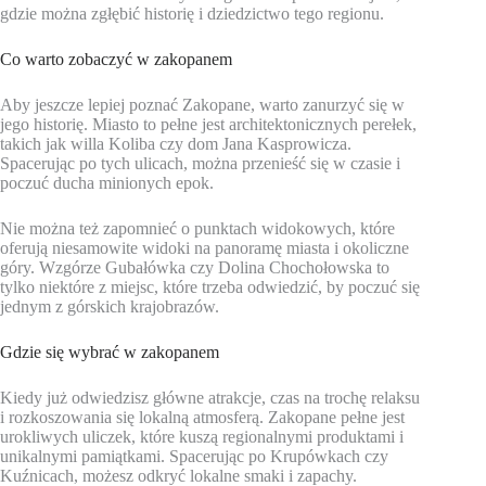
gdzie można zgłębić historię i dziedzictwo tego regionu.
Co warto zobaczyć w zakopanem
Aby jeszcze lepiej poznać Zakopane, warto zanurzyć się w
jego historię. Miasto to pełne jest architektonicznych perełek,
takich jak willa Koliba czy dom Jana Kasprowicza.
Spacerując po tych ulicach, można przenieść się w czasie i
poczuć ducha minionych epok.
Nie można też zapomnieć o punktach widokowych, które
oferują niesamowite widoki na panoramę miasta i okoliczne
góry. Wzgórze Gubałówka czy Dolina Chochołowska to
tylko niektóre z miejsc, które trzeba odwiedzić, by poczuć się
jednym z górskich krajobrazów.
Gdzie się wybrać w zakopanem
Kiedy już odwiedzisz główne atrakcje, czas na trochę relaksu
i rozkoszowania się lokalną atmosferą. Zakopane pełne jest
urokliwych uliczek, które kuszą regionalnymi produktami i
unikalnymi pamiątkami. Spacerując po Krupówkach czy
Kuźnicach, możesz odkryć lokalne smaki i zapachy.