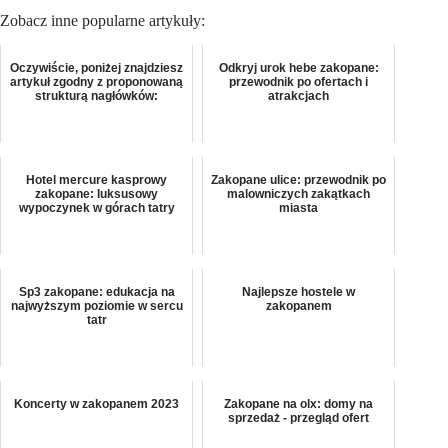
Zobacz inne popularne artykuły:
Oczywiście, poniżej znajdziesz
Odkryj urok hebe zakopane:
artykuł zgodny z proponowaną
przewodnik po ofertach i
strukturą nagłówków:
atrakcjach
Hotel mercure kasprowy
Zakopane ulice: przewodnik po
zakopane: luksusowy
malowniczych zakątkach
wypoczynek w górach tatry
miasta
Sp3 zakopane: edukacja na
Najlepsze hostele w
najwyższym poziomie w sercu
zakopanem
tatr
Koncerty w zakopanem 2023
Zakopane na olx: domy na
sprzedaż - przegląd ofert