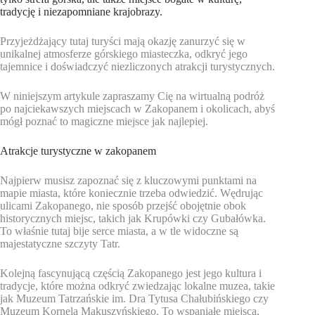
tradycję i niezapomniane krajobrazy.
Przyjeżdżający tutaj turyści mają okazję zanurzyć się w
unikalnej atmosferze górskiego miasteczka, odkryć jego
tajemnice i doświadczyć niezliczonych atrakcji turystycznych.
W niniejszym artykule zapraszamy Cię na wirtualną podróż
po najciekawszych miejscach w Zakopanem i okolicach, abyś
mógł poznać to magiczne miejsce jak najlepiej.
Atrakcje turystyczne w zakopanem
Najpierw musisz zapoznać się z kluczowymi punktami na
mapie miasta, które koniecznie trzeba odwiedzić. Wędrując
ulicami Zakopanego, nie sposób przejść obojętnie obok
historycznych miejsc, takich jak Krupówki czy Gubałówka.
To właśnie tutaj bije serce miasta, a w tle widoczne są
majestatyczne szczyty Tatr.
Kolejną fascynującą częścią Zakopanego jest jego kultura i
tradycje, które można odkryć zwiedzając lokalne muzea, takie
jak Muzeum Tatrzańskie im. Dra Tytusa Chałubińskiego czy
Muzeum Kornela Makuszyńskiego. To wspaniałe miejsca,