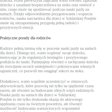
dziecka. Przed pierwszymi zajęciami warto również zapoznać
dziecko z zasadami bezpieczeństwa na stoku oraz omówić z
nim, czego może się spodziewać podczas nauki jazdy na
nartach. Dzięki odpowiedniemu przygotowaniu i wsparciu
rodziców, nauka narciarstwa dla dzieci w Szklarskiej Porębie
stanie się niezapomnianą przygodą pełną radości i
pozytywnych emocji.
Praktyczne porady dla rodziców
Rodzice pełnią istotną rolę w procesie nauki jazdy na nartach
dla dzieci. Dlatego też, warto wspierać swoje dziecko,
motywując je do regularnych treningów i pozytywnego
podejścia do nauki. Pamiętajmy również o zachęcaniu dziecka
do rozwijania swoich umiejętności i pokonywania własnych
ograniczeń, co pozwoli mu osiągnąć sukces na stoku.
Dodatkowo, warto wspólnie uczestniczyć w zimowych
aktywnościach, które pozwolą nie tylko na spędzenie czasu
razem, ale również na budowanie silnych więzi rodzinnych.
Nauka jazdy na nartach dla dzieci w Szklarskiej
Porębie to nie tylko doskonała okazja do aktywnego
spędzania czasu na świeżym powietrzu, ale również
możliwość budowania wartościowych wspomnień