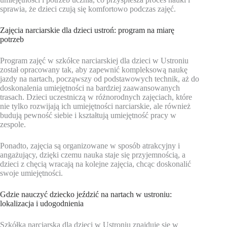
sprawia, że dzieci czują się komfortowo podczas zajęć.
Zajęcia narciarskie dla dzieci ustroń: program na miarę
potrzeb
Program zajęć w szkółce narciarskiej dla dzieci w Ustroniu
został opracowany tak, aby zapewnić kompleksową naukę
jazdy na nartach, począwszy od podstawowych technik, aż do
doskonalenia umiejętności na bardziej zaawansowanych
trasach. Dzieci uczestniczą w różnorodnych zajęciach, które
nie tylko rozwijają ich umiejętności narciarskie, ale również
budują pewność siebie i kształtują umiejętność pracy w
zespole.
Ponadto, zajęcia są organizowane w sposób atrakcyjny i
angażujący, dzięki czemu nauka staje się przyjemnością, a
dzieci z chęcią wracają na kolejne zajęcia, chcąc doskonalić
swoje umiejętności.
Gdzie nauczyć dziecko jeździć na nartach w ustroniu:
lokalizacja i udogodnienia
Szkółka narciarska dla dzieci w Ustroniu znajduje się w