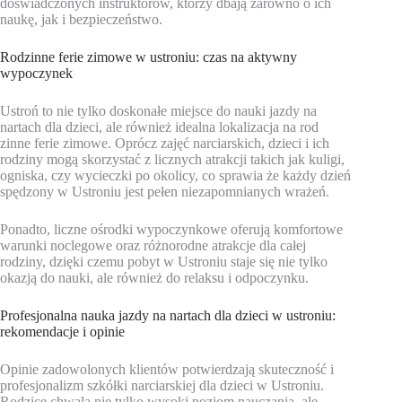
doświadczonych instruktorów, którzy dbają zarówno o ich
naukę, jak i bezpieczeństwo.
Rodzinne ferie zimowe w ustroniu: czas na aktywny
wypoczynek
Ustroń to nie tylko doskonałe miejsce do nauki jazdy na
nartach dla dzieci, ale również idealna lokalizacja na rod
zinne ferie zimowe. Oprócz zajęć narciarskich, dzieci i ich
rodziny mogą skorzystać z licznych atrakcji takich jak kuligi,
ogniska, czy wycieczki po okolicy, co sprawia że każdy dzień
spędzony w Ustroniu jest pełen niezapomnianych wrażeń.
Ponadto, liczne ośrodki wypoczynkowe oferują komfortowe
warunki noclegowe oraz różnorodne atrakcje dla całej
rodziny, dzięki czemu pobyt w Ustroniu staje się nie tylko
okazją do nauki, ale również do relaksu i odpoczynku.
Profesjonalna nauka jazdy na nartach dla dzieci w ustroniu:
rekomendacje i opinie
Opinie zadowolonych klientów potwierdzają skuteczność i
profesjonalizm szkółki narciarskiej dla dzieci w Ustroniu.
Rodzice chwalą nie tylko wysoki poziom nauczania, ale