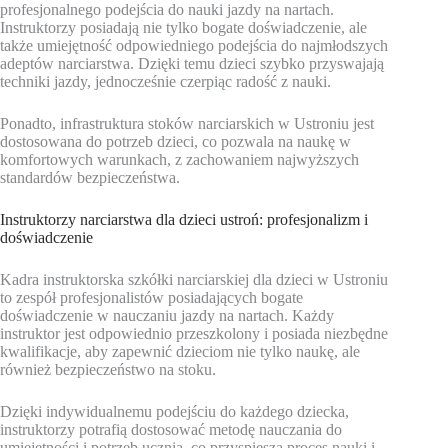
profesjonalnego podejścia do nauki jazdy na nartach.
Instruktorzy posiadają nie tylko bogate doświadczenie, ale
także umiejętność odpowiedniego podejścia do najmłodszych
adeptów narciarstwa. Dzięki temu dzieci szybko przyswajają
techniki jazdy, jednocześnie czerpiąc radość z nauki.
Ponadto, infrastruktura stoków narciarskich w Ustroniu jest
dostosowana do potrzeb dzieci, co pozwala na naukę w
komfortowych warunkach, z zachowaniem najwyższych
standardów bezpieczeństwa.
Instruktorzy narciarstwa dla dzieci ustroń: profesjonalizm i
doświadczenie
Kadra instruktorska szkółki narciarskiej dla dzieci w Ustroniu
to zespół profesjonalistów posiadających bogate
doświadczenie w nauczaniu jazdy na nartach. Każdy
instruktor jest odpowiednio przeszkolony i posiada niezbędne
kwalifikacje, aby zapewnić dzieciom nie tylko naukę, ale
również bezpieczeństwo na stoku.
Dzięki indywidualnemu podejściu do każdego dziecka,
instruktorzy potrafią dostosować metodę nauczania do
umiejętności i potrzeb ucznia, co przyspiesza proces nauki i