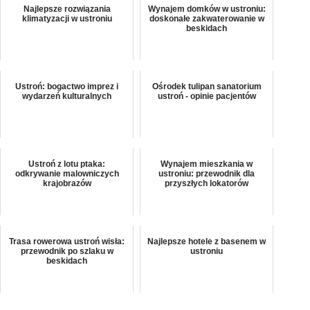
Najlepsze rozwiązania
Wynajem domków w ustroniu:
klimatyzacji w ustroniu
doskonałe zakwaterowanie w
beskidach
Ustroń: bogactwo imprez i
Ośrodek tulipan sanatorium
wydarzeń kulturalnych
ustroń - opinie pacjentów
Ustroń z lotu ptaka:
Wynajem mieszkania w
odkrywanie malowniczych
ustroniu: przewodnik dla
krajobrazów
przyszłych lokatorów
Trasa rowerowa ustroń wisła:
Najlepsze hotele z basenem w
przewodnik po szlaku w
ustroniu
beskidach