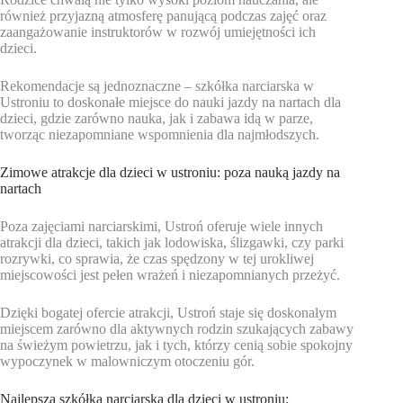
również przyjazną atmosferę panującą podczas zajęć oraz
zaangażowanie instruktorów w rozwój umiejętności ich
dzieci.
Rekomendacje są jednoznaczne – szkółka narciarska w
Ustroniu to doskonałe miejsce do nauki jazdy na nartach dla
dzieci, gdzie zarówno nauka, jak i zabawa idą w parze,
tworząc niezapomniane wspomnienia dla najmłodszych.
Zimowe atrakcje dla dzieci w ustroniu: poza nauką jazdy na
nartach
Poza zajęciami narciarskimi, Ustroń oferuje wiele innych
atrakcji dla dzieci, takich jak lodowiska, ślizgawki, czy parki
rozrywki, co sprawia, że czas spędzony w tej urokliwej
miejscowości jest pełen wrażeń i niezapomnianych przeżyć.
Dzięki bogatej ofercie atrakcji, Ustroń staje się doskonałym
miejscem zarówno dla aktywnych rodzin szukających zabawy
na świeżym powietrzu, jak i tych, którzy cenią sobie spokojny
wypoczynek w malowniczym otoczeniu gór.
Najlepsza szkółka narciarska dla dzieci w ustroniu: