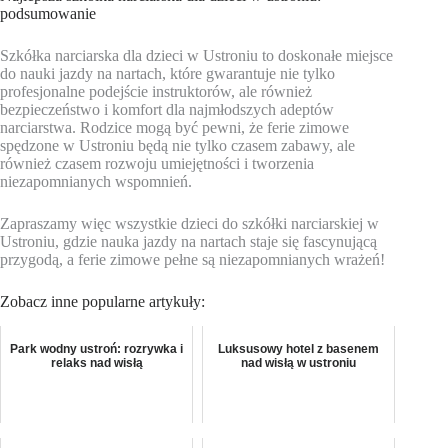
podsumowanie
Szkółka narciarska dla dzieci w Ustroniu to doskonałe miejsce
do nauki jazdy na nartach, które gwarantuje nie tylko
profesjonalne podejście instruktorów, ale również
bezpieczeństwo i komfort dla najmłodszych adeptów
narciarstwa. Rodzice mogą być pewni, że ferie zimowe
spędzone w Ustroniu będą nie tylko czasem zabawy, ale
również czasem rozwoju umiejętności i tworzenia
niezapomnianych wspomnień.
Zapraszamy więc wszystkie dzieci do szkółki narciarskiej w
Ustroniu, gdzie nauka jazdy na nartach staje się fascynującą
przygodą, a ferie zimowe pełne są niezapomnianych wrażeń!
Zobacz inne popularne artykuły:
Park wodny ustroń: rozrywka i
Luksusowy hotel z basenem
relaks nad wisłą
nad wisłą w ustroniu