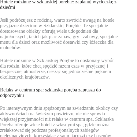
Hotele rodzinne w szklarskiej porębie: zaplanuj wycieczkę z
dziećmi
Jeśli podróżujesz z rodziną, warto zwrócić uwagę na hotele
przyjazne dzieciom w Szklarskiej Porębie. Te specjalnie
dostosowane obiekty oferują wiele udogodnień dla
najmłodszych, takich jak plac zabaw, gry i zabawy, specjalne
menu dla dzieci oraz możliwość dostawki czy łóżeczka dla
maluchów.
Hotele rodzinne w Szklarskiej Porębie to doskonały wybór
dla rodzin, które chcą spędzić razem czas w przyjaznej i
bezpiecznej atmosferze, ciesząc się jednocześnie pięknem
okolicznych krajobrazów.
Relaks w centrum spa: szklarska poręba zaprasza do
odpoczynku
Po intensywnym dniu spędzonym na zwiedzaniu okolicy czy
aktywnościach na świeżym powietrzu, nic nie sprawia
większej przyjemności niż relaks w centrum spa. Szklarska
Poręba oferuje wiele hoteli z własnymi spa, gdzie można
zrelaksować się podczas profesjonalnych zabiegów
pielęgnacyjnych, korzystając z saun, jacuzzi czy basenów.