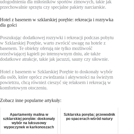
udogodnienia dla miłośników sportów zimowych, takie jak
przechowalnie sprzętu czy specjalne pakiety narciarskie.
Hotel z basenem w szklarskiej porębie: rekreacja i rozrywka
dla gości
Poszukując dodatkowej rozrywki i rekreacji podczas pobytu
w Szklarskiej Porębie, warto zwrócić uwagę na hotele z
basenem. Te obiekty oferują nie tylko możliwość
orzeźwiającej kąpieli po intensywnym dniu, ale także
dodatkowe atrakcje, takie jak jacuzzi, sauny czy siłownie.
Hotel z basenem w Szklarskiej Porębie to doskonały wybór
dla osób, które oprócz zwiedzania i aktywności na świeżym
powietrzu, chcą również cieszyć się relaksem i rekreacją w
komfortowym otoczeniu.
Zobacz inne popularne artykuły:
Apartamenty malina w
Szklarska poręba: przewodnik
szklarskiej porębie: doskonały
po spacerach wśród natury
wybór na luksusowy
wypoczynek w karkonoszach