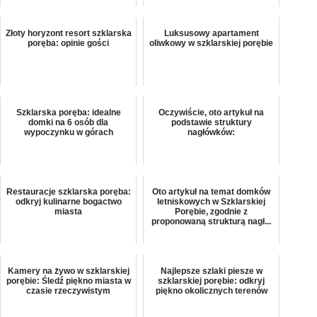
Złoty horyzont resort szklarska
Luksusowy apartament
poręba: opinie gości
oliwkowy w szklarskiej porębie
Szklarska poręba: idealne
Oczywiście, oto artykuł na
domki na 6 osób dla
podstawie struktury
wypoczynku w górach
nagłówków:
Restauracje szklarska poręba:
Oto artykuł na temat domków
odkryj kulinarne bogactwo
letniskowych w Szklarskiej
miasta
Porębie, zgodnie z
proponowaną strukturą nagł...
Kamery na żywo w szklarskiej
Najlepsze szlaki piesze w
porębie: Śledź piękno miasta w
szklarskiej porębie: odkryj
czasie rzeczywistym
piękno okolicznych terenów