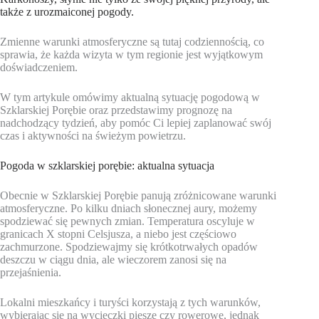
także z urozmaiconej pogody.
Zmienne warunki atmosferyczne są tutaj codziennością, co
sprawia, że każda wizyta w tym regionie jest wyjątkowym
doświadczeniem.
W tym artykule omówimy aktualną sytuację pogodową w
Szklarskiej Porębie oraz przedstawimy prognozę na
nadchodzący tydzień, aby pomóc Ci lepiej zaplanować swój
czas i aktywności na świeżym powietrzu.
Pogoda w szklarskiej porębie: aktualna sytuacja
Obecnie w Szklarskiej Porębie panują zróżnicowane warunki
atmosferyczne. Po kilku dniach słonecznej aury, możemy
spodziewać się pewnych zmian. Temperatura oscyluje w
granicach X stopni Celsjusza, a niebo jest częściowo
zachmurzone. Spodziewajmy się krótkotrwałych opadów
deszczu w ciągu dnia, ale wieczorem zanosi się na
przejaśnienia.
Lokalni mieszkańcy i turyści korzystają z tych warunków,
wybierając się na wycieczki piesze czy rowerowe, jednak