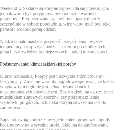
Weekend w Szklarskiej Porębie zapowiada się interesująco,
jednak warto być przygotowanym na różne warunki
pogodowe. Prognozowane są chwilowe opady deszczu,
szczególnie w sobotę popołudniu, więc warto mieć pod ręką
parasol i wodoodporną odzież.
Niedziela natomiast ma przynieść przejaśnienia i wyższe
temperatury, co sprzyjać będzie spacerom po okolicznych
górach czy zwiedzaniu miejscowych atrakcji turystycznych.
Podsumowanie: klimat szklarskiej poręby
Klimat Szklarskiej Poręby jest niezwykle zróżnicowany i
fascynujący. Zmienne warunki pogodowe sprawiają, że każda
wizyta w tym regionie jest pełna niespodzianek i
niezapomnianych doświadczeń. Bez względu na to, czy jesteś
miłośnikiem zimowych sportów, czy preferujesz letnie
wędrówki po górach, Szklarska Poręba zawsze ma coś do
zaoferowania.
Zaplanuj swoją podróż z uwzględnieniem prognozy pogody i
bądź gotowy na wszystkie uroki, jakie ma do zaoferowania