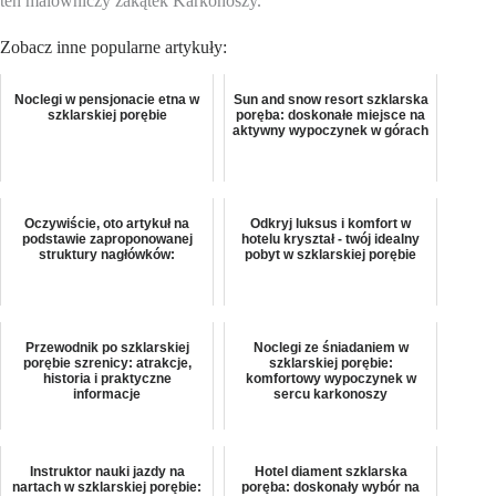
ten malowniczy zakątek Karkonoszy.
Zobacz inne popularne artykuły:
Noclegi w pensjonacie etna w
Sun and snow resort szklarska
szklarskiej porębie
poręba: doskonałe miejsce na
aktywny wypoczynek w górach
Oczywiście, oto artykuł na
Odkryj luksus i komfort w
podstawie zaproponowanej
hotelu kryształ - twój idealny
struktury nagłówków:
pobyt w szklarskiej porębie
Przewodnik po szklarskiej
Noclegi ze śniadaniem w
porębie szrenicy: atrakcje,
szklarskiej porębie:
historia i praktyczne
komfortowy wypoczynek w
informacje
sercu karkonoszy
Instruktor nauki jazdy na
Hotel diament szklarska
nartach w szklarskiej porębie:
poręba: doskonały wybór na