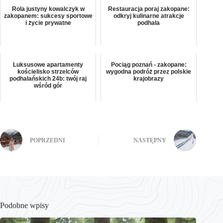
Rola justyny kowalczyk w
Restauracja poraj zakopane:
zakopanem: sukcesy sportowe
odkryj kulinarne atrakcje
i życie prywatne
podhala
Luksusowe apartamenty
Pociąg poznań - zakopane:
kościelisko strzelców
wygodna podróż przez polskie
podhalańskich 24b: twój raj
krajobrazy
wśród gór
POPRZEDNI
NASTĘPNY
Podobne wpisy