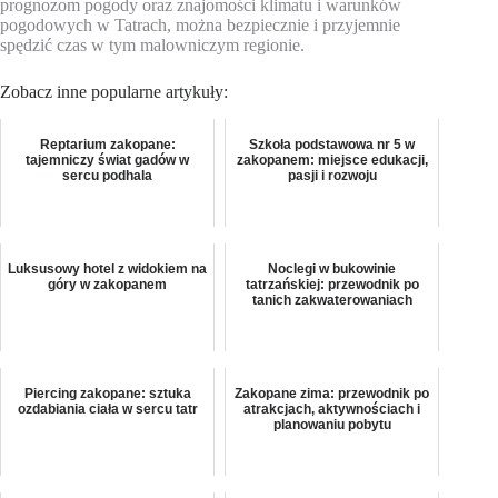
prognozom pogody oraz znajomości klimatu i warunków
pogodowych w Tatrach, można bezpiecznie i przyjemnie
spędzić czas w tym malowniczym regionie.
Zobacz inne popularne artykuły:
Reptarium zakopane:
Szkoła podstawowa nr 5 w
tajemniczy świat gadów w
zakopanem: miejsce edukacji,
sercu podhala
pasji i rozwoju
Luksusowy hotel z widokiem na
Noclegi w bukowinie
góry w zakopanem
tatrzańskiej: przewodnik po
tanich zakwaterowaniach
Piercing zakopane: sztuka
Zakopane zima: przewodnik po
ozdabiania ciała w sercu tatr
atrakcjach, aktywnościach i
planowaniu pobytu