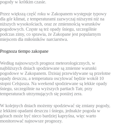
pogody w krótkim czasie.
Przez większą część roku w Zakopanem występuje typowy
dla gór klimat, z temperaturami zazwyczaj niższymi niż na
niższych wysokościach, oraz ze zmiennością warunków
pogodowych. Częste są też opady śniegu, szczególnie
podczas zimy, co sprawia, że Zakopane jest popularnym
miejscem dla miłośników narciarstwa.
Prognoza tiempo zakopane
Według najnowszych prognoz meteorologicznych, w
najbliższych dniach spodziewane są zmienne warunki
pogodowe w Zakopanem. Dzisiaj przewidywane są przelotne
opady deszczu, a temperatura oscylować będzie wokół 10
stopni Celsjusza. Na weekend spodziewane są lekkie opady
śniegu, szczególnie na wyższych partiach Tatr, przy
temperaturach utrzymujących się poniżej zera.
W kolejnych dniach możemy spodziewać się zmiany pogody,
z lekkimi opadami deszczu i śniegu, jednakże pogoda w
górach może być nieco bardziej kapryśna, więc warto
monitorować najnowsze prognozy.