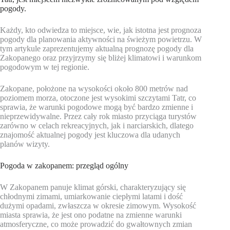
pogody.
Każdy, kto odwiedza to miejsce, wie, jak istotna jest prognoza
pogody dla planowania aktywności na świeżym powietrzu. W
tym artykule zaprezentujemy aktualną prognozę pogody dla
Zakopanego oraz przyjrzymy się bliżej klimatowi i warunkom
pogodowym w tej regionie.
Zakopane, położone na wysokości około 800 metrów nad
poziomem morza, otoczone jest wysokimi szczytami Tatr, co
sprawia, że warunki pogodowe mogą być bardzo zmienne i
nieprzewidywalne. Przez cały rok miasto przyciąga turystów
zarówno w celach rekreacyjnych, jak i narciarskich, dlatego
znajomość aktualnej pogody jest kluczowa dla udanych
planów wizyty.
Pogoda w zakopanem: przegląd ogólny
W Zakopanem panuje klimat górski, charakteryzujący się
chłodnymi zimami, umiarkowanie ciepłymi latami i dość
dużymi opadami, zwłaszcza w okresie zimowym. Wysokość
miasta sprawia, że jest ono podatne na zmienne warunki
atmosferyczne, co może prowadzić do gwałtownych zmian