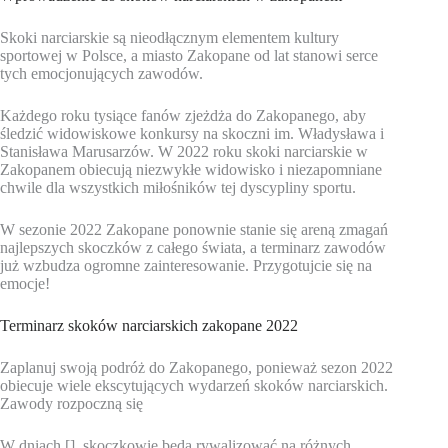
Skoki narciarskie są nieodłącznym elementem kultury
sportowej w Polsce, a miasto Zakopane od lat stanowi serce
tych emocjonujących zawodów.
Każdego roku tysiące fanów zjeżdża do Zakopanego, aby
śledzić widowiskowe konkursy na skoczni im. Władysława i
Stanisława Marusarzów. W 2022 roku skoki narciarskie w
Zakopanem obiecują niezwykłe widowisko i niezapomniane
chwile dla wszystkich miłośników tej dyscypliny sportu.
W sezonie 2022 Zakopane ponownie stanie się areną zmagań
najlepszych skoczków z całego świata, a terminarz zawodów
już wzbudza ogromne zainteresowanie. Przygotujcie się na
emocje!
Terminarz skoków narciarskich zakopane 2022
Zaplanuj swoją podróż do Zakopanego, ponieważ sezon 2022
obiecuje wiele ekscytujących wydarzeń skoków narciarskich.
Zawody rozpoczną się
W dniach [], skoczkowie będą rywalizować na różnych