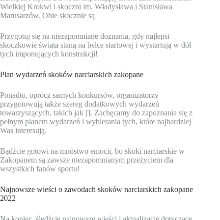
Wielkiej Krokwi i skoczni im. Władysława i Stanisława
Marusarzów. Obie skocznie są
Przygotuj się na niezapomniane doznania, gdy najlepsi
skoczkowie świata staną na belce startowej i wystartują w dół
tych imponujących konstrukcji!
Plan wydarzeń skoków narciarskich zakopane
Ponadto, oprócz samych konkursów, organizatorzy
przygotowują także szereg dodatkowych wydarzeń
towarzyszących, takich jak []. Zachęcamy do zapoznania się z
pełnym planem wydarzeń i wybierania tych, które najbardziej
Was interesują.
Bądźcie gotowi na mnóstwo emocji, bo skoki narciarskie w
Zakopanem są zawsze niezapomnianym przeżyciem dla
wszystkich fanów sportu!
Najnowsze wieści o zawodach skoków narciarskich zakopane
2022
Na koniec, śledźcie najnowsze wieści i aktualizacje dotyczące