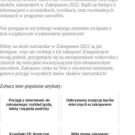
skoków narciarskich w Zakopanem 2022. Bądź na bieżąco z
informacjami o uczestnikach, wynikach, oraz ewentualnych
zmianach w programie zawodów.
Nie przegapcie ani jednego ważnego momentu związane z
tym wyjątkowym wydarzeniem sportowym!
Bilety na skoki narciarskie w Zakopanem 2022 są już
dostępne, więc nie zwlekaj z ich zakupem! Zorganizujcie
swoją podróż, przygotujcie się na niezapomniane widowisko i
cieszcie się emocjami towarzyszącymi tym niesamowitym
zawodom. Zakopane czeka na Was z otwartymi ramionami,
gotowe przyjąć wszystkich fanów skoków narciarskich!
Zobacz inne popularne artykuły:
Pociągi z skierniewic do
Odkrywamy tradycję barów
zakopanego: rozkład jazdy,
mlecznych w zakopanem
bilety i wygoda podróży
Krupówki 29: ikoniczne
Willa mewa zakopane: