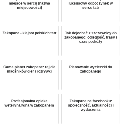
miejsce w sercu [nazwa
luksusowy odpoczynek w
miejscowości]
sercu tatr
Zakopane - klejnot polskich tatr
Jak dojechać z szczawnicy do
zakopanego: odległość, trasy i
czas podróży
Game planet zakopane: raj dla
Planowanie wycieczki do
miłośników gier i rozrywki
zakopanego
Profesjonalna opieka
Zakopane na facebooku:
weterynaryjna w zakopanem
społeczność, aktualności i
wydarzenia