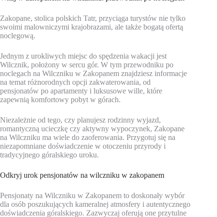
Zakopane, stolica polskich Tatr, przyciąga turystów nie tylko
swoimi malowniczymi krajobrazami, ale także bogatą ofertą
noclegową.
Jednym z urokliwych miejsc do spędzenia wakacji jest
Wilcznik, położony w sercu gór. W tym przewodniku po
noclegach na Wilczniku w Zakopanem znajdziesz informacje
na temat różnorodnych opcji zakwaterowania, od
pensjonatów po apartamenty i luksusowe wille, które
zapewnią komfortowy pobyt w górach.
Niezależnie od tego, czy planujesz rodzinny wyjazd,
romantyczną ucieczkę czy aktywny wypoczynek, Zakopane
na Wilczniku ma wiele do zaoferowania. Przygotuj się na
niezapomniane doświadczenie w otoczeniu przyrody i
tradycyjnego góralskiego uroku.
Odkryj urok pensjonatów na wilczniku w zakopanem
Pensjonaty na Wilczniku w Zakopanem to doskonały wybór
dla osób poszukujących kameralnej atmosfery i autentycznego
doświadczenia góralskiego. Zazwyczaj oferują one przytulne