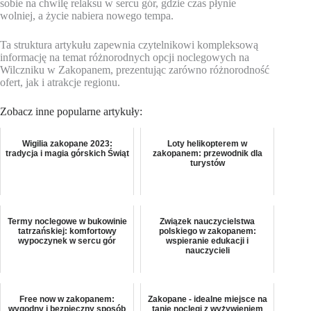
sobie na chwilę relaksu w sercu gór, gdzie czas płynie
wolniej, a życie nabiera nowego tempa.
Ta struktura artykułu zapewnia czytelnikowi kompleksową
informację na temat różnorodnych opcji noclegowych na
Wilczniku w Zakopanem, prezentując zarówno różnorodność
ofert, jak i atrakcje regionu.
Zobacz inne popularne artykuły:
Wigilia zakopane 2023:
Loty helikopterem w
tradycja i magia górskich Świąt
zakopanem: przewodnik dla
turystów
Termy noclegowe w bukowinie
Związek nauczycielstwa
tatrzańskiej: komfortowy
polskiego w zakopanem:
wypoczynek w sercu gór
wspieranie edukacji i
nauczycieli
Free now w zakopanem:
Zakopane - idealne miejsce na
wygodny i bezpieczny sposób
tanie noclegi z wyżywieniem