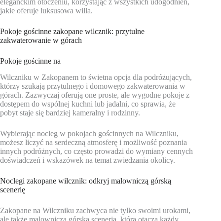
eleganckim otoczeniu, korzystając z wszystkich udogodnień,
jakie oferuje luksusowa willa.
Pokoje gościnne zakopane wilcznik: przytulne
zakwaterowanie w górach
Pokoje gościnne na
Wilczniku w Zakopanem to świetna opcja dla podróżujących,
którzy szukają przytulnego i domowego zakwaterowania w
górach. Zazwyczaj oferują one proste, ale wygodne pokoje z
dostępem do wspólnej kuchni lub jadalni, co sprawia, że
pobyt staje się bardziej kameralny i rodzinny.
Wybierając nocleg w pokojach gościnnych na Wilczniku,
możesz liczyć na serdeczną atmosferę i możliwość poznania
innych podróżnych, co często prowadzi do wymiany cennych
doświadczeń i wskazówek na temat zwiedzania okolicy.
Noclegi zakopane wilcznik: odkryj malowniczą górską
scenerię
Zakopane na Wilczniku zachwyca nie tylko swoimi urokami,
ale także malowniczą górską scenerią, która otacza każdy