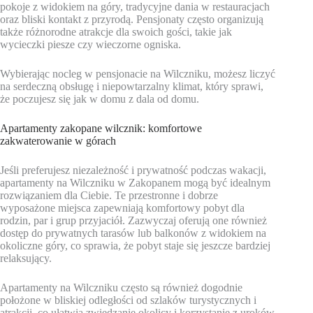
pokoje z widokiem na góry, tradycyjne dania w restauracjach
oraz bliski kontakt z przyrodą. Pensjonaty często organizują
także różnorodne atrakcje dla swoich gości, takie jak
wycieczki piesze czy wieczorne ogniska.
Wybierając nocleg w pensjonacie na Wilczniku, możesz liczyć
na serdeczną obsługę i niepowtarzalny klimat, który sprawi,
że poczujesz się jak w domu z dala od domu.
Apartamenty zakopane wilcznik: komfortowe
zakwaterowanie w górach
Jeśli preferujesz niezależność i prywatność podczas wakacji,
apartamenty na Wilczniku w Zakopanem mogą być idealnym
rozwiązaniem dla Ciebie. Te przestronne i dobrze
wyposażone miejsca zapewniają komfortowy pobyt dla
rodzin, par i grup przyjaciół. Zazwyczaj oferują one również
dostęp do prywatnych tarasów lub balkonów z widokiem na
okoliczne góry, co sprawia, że pobyt staje się jeszcze bardziej
relaksujący.
Apartamenty na Wilczniku często są również dogodnie
położone w bliskiej odległości od szlaków turystycznych i
atrakcji, co ułatwia zwiedzanie okolicy i korzystanie z uroków