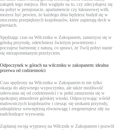
zakątek tego miejsca. Bez względu na to, czy zdecydujesz się
na pobyt w pensjonacie, apartamencie czy luksusowej willi,
możesz być pewien, że każdego dnia będziesz budził się w
otoczeniu przepięknych krajobrazów, które zapierają dech w
piersiach.
Spędzając czas na Wilczniku w Zakopanem, zanurzysz się w
górską przyrodę, odetchniesz świeżym powietrzem i
poczujesz harmonię z naturą, co sprawi, że Twój pobyt stanie
się niezapomnianym przeżyciem.
Odpoczynek w górach na wilczniku w zakopanem: idealna
przerwa od codzienności
Czas spędzony na Wilczniku w Zakopanem to nie tylko
okazja do aktywnego wypoczynku, ale także możliwość
oderwania się od codzienności i w pełni zanurzenia się w
spokojnej atmosferze górskiej wioski. Odpoczywając wśród
malowniczych krajobrazów i ciesząc się urokami przyrody,
odnajdziesz wewnętrzną równowagę i zregenerujesz siły na
nadchodzące wyzwania.
Zaplanuj swoją wyprawę na Wilcznik w Zakopanem i pozwól