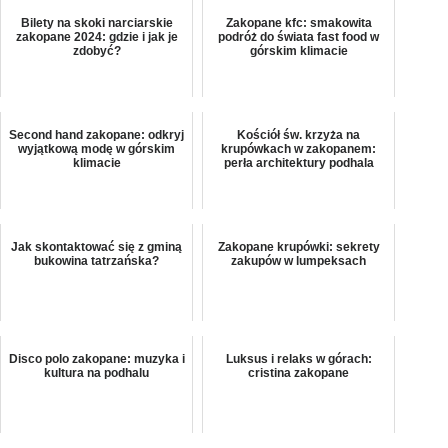
Bilety na skoki narciarskie
Zakopane kfc: smakowita
zakopane 2024: gdzie i jak je
podróż do świata fast food w
zdobyć?
górskim klimacie
Second hand zakopane: odkryj
Kościół św. krzyża na
wyjątkową modę w górskim
krupówkach w zakopanem:
klimacie
perła architektury podhala
Jak skontaktować się z gminą
Zakopane krupówki: sekrety
bukowina tatrzańska?
zakupów w lumpeksach
Disco polo zakopane: muzyka i
Luksus i relaks w górach:
kultura na podhalu
cristina zakopane