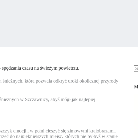
spędzania czasu na świeżym powietrzu.
B
w
ch śnieżnych, która pozwala odkryć uroki okolicznej przyrody
M
śnieżnych w Szczawnicy, abyś mógł jak najlepiej
szczyk emocji i w pełni cieszyć się zimowymi krajobrazami.
eć do najpiękniejszych miejsc, których nie byłbyś w stanie