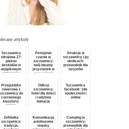
olecane artykuły
Szczawnica
Pensjonat
Atrakcje w
zdrojowa 27:
czarda w
szczawnicy i jej
piękno
szczawnicy:
okolicach:
beskidów w
twój idealny
przewodnik dla
wyjątkowym
przystanek w
turystów
uzdrowisku
sercu pienin
Przejażdżka
Odkryj
Szczawnica
rowerowa z
szczawnicę:
facebook: siła
szczawnicy do
hotel dla dzieci
społeczności
czerwonego
i rodzinne
online
klasztoru:
wakacje
piękno
pienińskiej
trasy
Zofiówka
Komunikacja
Camping w
szczawnica:
autobusowa
szczawnicy:
tradycja,
między
przewodnik dla