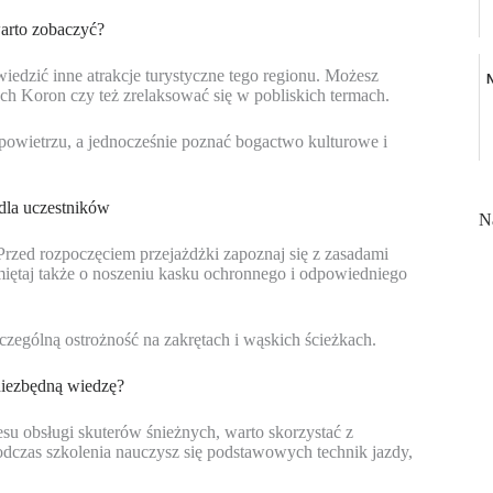
warto zobaczyć?
iedzić inne atrakcje turystyczne tego regionu. Możesz
ch Koron czy też zrelaksować się w pobliskich termach.
owietrzu, a jednocześnie poznać bogactwo kulturowe i
 dla uczestników
N
Przed rozpoczęciem przejażdżki zapoznaj się z zasadami
miętaj także o noszeniu kasku ochronnego i odpowiedniego
zególną ostrożność na zakrętach i wąskich ścieżkach.
niezbędną wiedzę?
esu obsługi skuterów śnieżnych, warto skorzystać z
odczas szkolenia nauczysz się podstawowych technik jazdy,