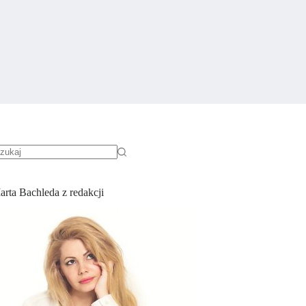
rak
yników
arta Bachleda z redakcji