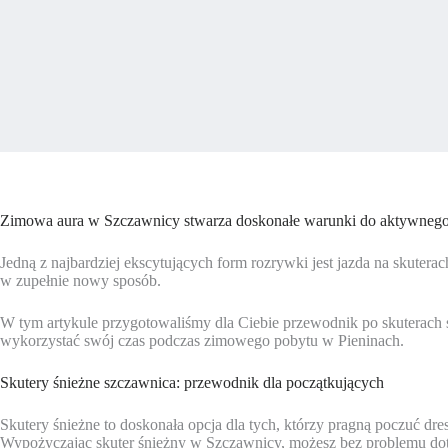
Zimowa aura w Szczawnicy stwarza doskonałe warunki do aktywnego 
Jedną z najbardziej ekscytujących form rozrywki jest jazda na skutera
w zupełnie nowy sposób.
W tym artykule przygotowaliśmy dla Ciebie przewodnik po skuterach 
wykorzystać swój czas podczas zimowego pobytu w Pieninach.
Skutery śnieżne szczawnica: przewodnik dla początkujących
Skutery śnieżne to doskonała opcja dla tych, którzy pragną poczuć dre
Wypożyczając skuter śnieżny w Szczawnicy, możesz bez problemu dotrz