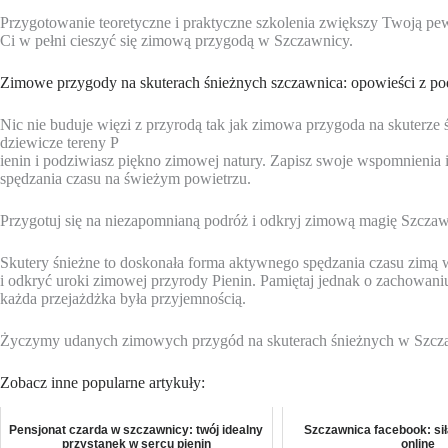
Przygotowanie teoretyczne i praktyczne szkolenia zwiększy Twoją pew
Ci w pełni cieszyć się zimową przygodą w Szczawnicy.
Zimowe przygody na skuterach śnieżnych szczawnica: opowieści z po
Nic nie buduje więzi z przyrodą tak jak zimowa przygoda na skuterze
dziewicze tereny P
ienin i podziwiasz piękno zimowej natury. Zapisz swoje wspomnienia i
spędzania czasu na świeżym powietrzu.
Przygotuj się na niezapomnianą podróż i odkryj zimową magię Szczaw
Skutery śnieżne to doskonała forma aktywnego spędzania czasu zimą
i odkryć uroki zimowej przyrody Pienin. Pamiętaj jednak o zachowani
każda przejażdżka była przyjemnością.
Życzymy udanych zimowych przygód na skuterach śnieżnych w Szcz
Zobacz inne popularne artykuły:
Pensjonat czarda w szczawnicy: twój idealny
Szczawnica facebook: sił
przystanek w sercu pienin
online