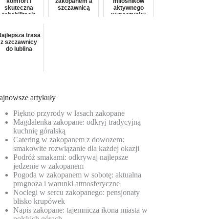
komfort i
zakopanem a
miłośników
skuteczna
szczawnicą
aktywnego
rehabilitacja
wypoczynku
Najlepsza trasa
z szczawnicy
do lublina
ajnowsze artykuły
Piękno przyrody w lasach zakopane
Magdalenka zakopane: odkryj tradycyjną
kuchnię góralską
Catering w zakopanem z dowozem:
smakowite rozwiązanie dla każdej okazji
Podróż smakami: odkrywaj najlepsze
jedzenie w zakopanem
Pogoda w zakopanem w sobotę: aktualna
prognoza i warunki atmosferyczne
Noclegi w sercu zakopanego: pensjonaty
blisko krupówek
Napis zakopane: tajemnicza ikona miasta w
polskich górach