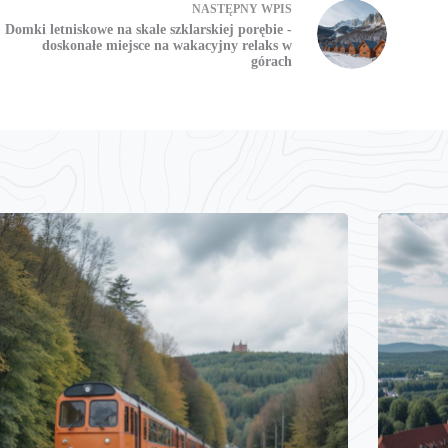
NASTĘPNY
WPIS
Domki letniskowe na skale szklarskiej porębie -
doskonałe miejsce na wakacyjny relaks w
górach