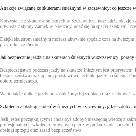
Atrakcje związane ze skuterami śnieżnymi w szczawnicy: co jeszcze 
Korzystając z skuterów śnieżnych w Szczawnicy, masz także okazję zw
odwiedzić słynny Zamek w Niedzicy, udać się na spacer szlakiem Trze
Dzięki skuterom śnieżnym możesz aktywnie spędzić czas na świeżym p
przyrodnicze Pienin.
Jak bezpiecznie jeździć na skuterach śnieżnych w szczawnicy: porady
Bezpieczeństwo podczas jazdy na skuterze śnieżnym jest priorytetem. 
bezpieczeństwa oraz opanuj podstawowe techniki jazdy na śniegu. Pa
ubioru termicznego.
Warto także unikać jazdy po zaśnieżonych jezdniach oraz zachować szc
Szkolenia z obsługi skuterów śnieżnych w szczawnicy: gdzie zdobyć 
Jeśli jesteś początkującym i chciałbyś zdobyć niezbędną wiedzę z zakr
profesjonalnych szkoleń oferowanych przez wypożyczalnie sprzętu. P
obsługi sprzętu oraz zasad bezpieczeństwa.