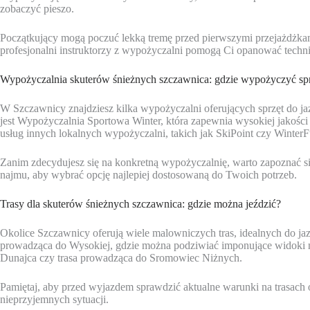
zobaczyć pieszo.
Początkujący mogą poczuć lekką tremę przed pierwszymi przejażdżkami
profesjonalni instruktorzy z wypożyczalni pomogą Ci opanować techn
Wypożyczalnia skuterów śnieżnych szczawnica: gdzie wypożyczyć sp
W Szczawnicy znajdziesz kilka wypożyczalni oferujących sprzęt do ja
jest Wypożyczalnia Sportowa Winter, która zapewnia wysokiej jakości 
usług innych lokalnych wypożyczalni, takich jak SkiPoint czy WinterF
Zanim zdecydujesz się na konkretną wypożyczalnię, warto zapoznać si
najmu, aby wybrać opcję najlepiej dostosowaną do Twoich potrzeb.
Trasy dla skuterów śnieżnych szczawnica: gdzie można jeździć?
Okolice Szczawnicy oferują wiele malowniczych tras, idealnych do jazd
prowadząca do Wysokiej, gdzie można podziwiać imponujące widoki na 
Dunajca czy trasa prowadząca do Sromowiec Niżnych.
Pamiętaj, aby przed wyjazdem sprawdzić aktualne warunki na trasach 
nieprzyjemnych sytuacji.