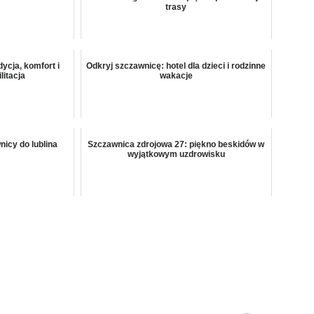
trasy
ycja, komfort i
Odkryj szczawnicę: hotel dla dzieci i rodzinne
litacja
wakacje
nicy do lublina
Szczawnica zdrojowa 27: piękno beskidów w
wyjątkowym uzdrowisku