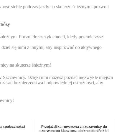
ność siebie podczas jazdy na skuterze śnieżnym i pozwoli
dróży
 śnieżnym. Poczuj dreszczyk emocji, kiedy przemierzysz
 dziel się nimi z innymi, aby inspirować do aktywnego
nicy na skuterze śnieżnym!
 w Szczawnicy. Dzięki nim możesz poznać niezwykłe miejsca
u zasad bezpieczeństwa i odpowiedniej ostrożności, aby
awnicy!
a społeczności
Przejażdżka rowerowa z szczawnicy do
czerwonego klasztoru: piękno pienińskiej