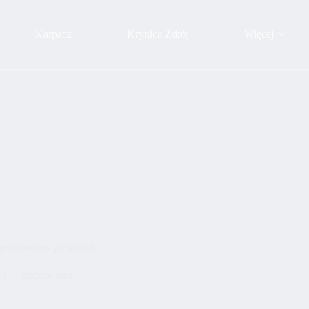
Karpacz
Krynica Zdrój
Więcej
 przygodę w pieninach
24
Szczawnica