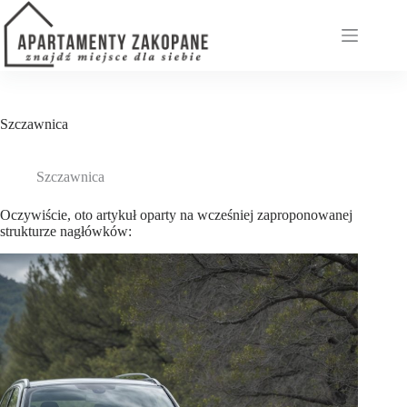
Przejdź
do
treści
Szczawnica
Szczawnica
Oczywiście, oto artykuł oparty na wcześniej zaproponowanej
strukturze nagłówków: