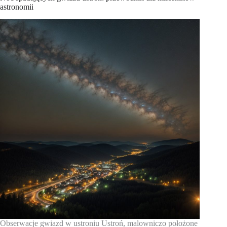
astronomii
Obserwacje gwiazd w ustroniu Ustroń, malowniczo położone