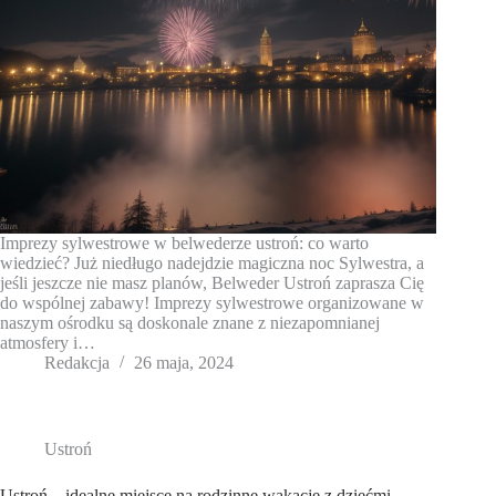
Imprezy sylwestrowe w belwederze ustroń: co warto
wiedzieć? Już niedługo nadejdzie magiczna noc Sylwestra, a
jeśli jeszcze nie masz planów, Belweder Ustroń zaprasza Cię
do wspólnej zabawy! Imprezy sylwestrowe organizowane w
naszym ośrodku są doskonale znane z niezapomnianej
atmosfery i…
Redakcja
26 maja, 2024
Ustroń
Ustroń – idealne miejsce na rodzinne wakacje z dziećmi