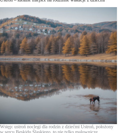
Wstęp: ustroń noclegi dla rodzin z dziećmi Ustroń, położony
w sercu Beskidu Śląskiego, to nie tylko malownicze