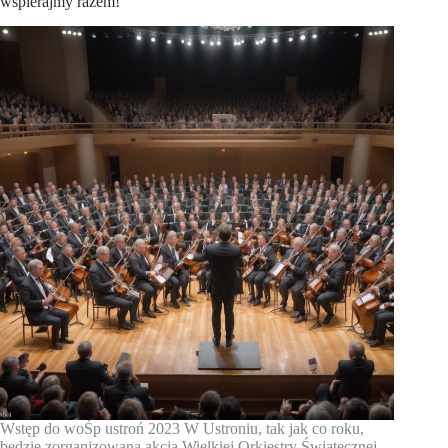
wspierajmy razem!
Wstęp do woŚp ustroń 2023 W Ustroniu, tak jak co roku,
będzie zorganizowana akcja Wielkiej Orkiestry Świątecznej