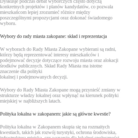
Dyskusje podczas debat wyborczych często dotyczą
konkretnych projektów i planów kandydatów, co pozwala
mieszkańcom lepiej zrozumieć różnice między
poszczególnymi propozycjami oraz dokonać świadomego
wyboru.
Wybory do rady miasta zakopane: skład i reprezentacja
W wyborach do Rady Miasta Zakopane wybierani są radni,
którzy będą reprezentować interesy mieszkańców i
podejmować decyzje dotyczące rozwoju miasta oraz alokacji
środków publicznych. Skład Rady Miasta ma istotne
znaczenie dla polityki
lokalnej i podejmowanych decyzji.
Wybory do Rady Miasta Zakopane mogą przynieść zmiany w
strukturze władzy lokalnej oraz wpłynąć na kierunek polityki
miejskiej w najbliższych latach.
Polityka lokalna w zakopanem: jakie są główne kwestie?
Polityka lokalna w Zakopanem skupia się na rozmaitych
kwestiach, takich jak rozwój turystyki, ochrona środowiska,
infrastruktura miejska, czy wsparcie dla lokalnej społeczności.