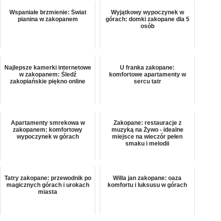
Wspaniałe brzmienie: Świat
Wyjątkowy wypoczynek w
pianina w zakopanem
górach: domki zakopane dla 5
osób
Najlepsze kamerki internetowe
U franka zakopane:
w zakopanem: Śledź
komfortowe apartamenty w
zakopiańskie piękno online
sercu tatr
Apartamenty smrekowa w
Zakopane: restauracje z
zakopanem: komfortowy
muzyką na Żywo - idealne
wypoczynek w górach
miejsce na wieczór pełen
smaku i melodii
Tatry zakopane: przewodnik po
Willa jan zakopane: oaza
magicznych górach i urokach
komfortu i luksusu w górach
miasta