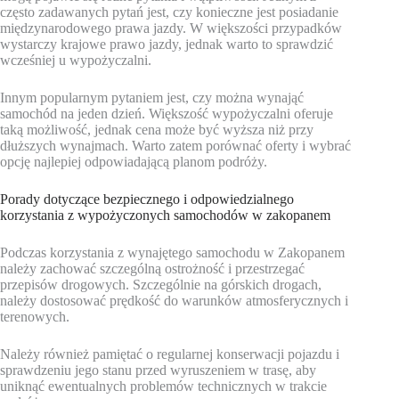
często zadawanych pytań jest, czy konieczne jest posiadanie
międzynarodowego prawa jazdy. W większości przypadków
wystarczy krajowe prawo jazdy, jednak warto to sprawdzić
wcześniej u wypożyczalni.
Innym popularnym pytaniem jest, czy można wynająć
samochód na jeden dzień. Większość wypożyczalni oferuje
taką możliwość, jednak cena może być wyższa niż przy
dłuższych wynajmach. Warto zatem porównać oferty i wybrać
opcję najlepiej odpowiadającą planom podróży.
Porady dotyczące bezpiecznego i odpowiedzialnego
korzystania z wypożyczonych samochodów w zakopanem
Podczas korzystania z wynajętego samochodu w Zakopanem
należy zachować szczególną ostrożność i przestrzegać
przepisów drogowych. Szczególnie na górskich drogach,
należy dostosować prędkość do warunków atmosferycznych i
terenowych.
Należy również pamiętać o regularnej konserwacji pojazdu i
sprawdzeniu jego stanu przed wyruszeniem w trasę, aby
uniknąć ewentualnych problemów technicznych w trakcie