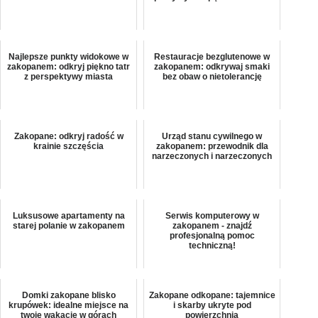
Najlepsze punkty widokowe w
Restauracje bezglutenowe w
zakopanem: odkryj piękno tatr
zakopanem: odkrywaj smaki
z perspektywy miasta
bez obaw o nietolerancję
Zakopane: odkryj radość w
Urząd stanu cywilnego w
krainie szczęścia
zakopanem: przewodnik dla
narzeczonych i narzeczonych
Luksusowe apartamenty na
Serwis komputerowy w
starej polanie w zakopanem
zakopanem - znajdź
profesjonalną pomoc
techniczną!
Domki zakopane blisko
Zakopane odkopane: tajemnice
krupówek: idealne miejsce na
i skarby ukryte pod
twoje wakacje w górach
powierzchnią