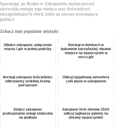
Spacerując po Rynku w Zakopanem, można poczuć
niezwykłą energię tego miejsca oraz doświadczyć
niezapomnianych chwil, które na zawsze pozostaną w
pamięci.
Zobacz inne popularne artykuły:
Gliwice zakopane: połączenie
Noclegi w domkach w
miasta i gór w jednej podróży
bukowinie tatrzańskiej: idealne
miejsce na wypoczynek w
sercu gór
Noclegi zakopane kościelisko:
Odkryj wyjątkową atmosferę
odkrywamy urokliwą krainę
cafe piano w zakopanem
pod tatrami
Stolarz zakopane:
Zakopane ferie zimowe 2024:
profesjonalne usługi stolarskie
odkryj najlepsze pakiety na
na podhalu
zimowy wypoczynek!