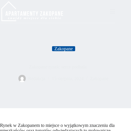
Przejdź
do
treści
Zakopane
Zakopane rynek: serce podhala
Redakcja
15 sierpnia, 2024
Zakopane
Rynek w Zakopanem to miejsce o wyjątkowym znaczeniu dla
mieszkańców oraz turystów odwiedzających to malownicze