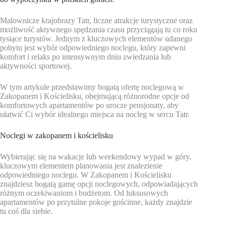
Malownicze krajobrazy Tatr, liczne atrakcje turystyczne oraz
możliwość aktywnego spędzania czasu przyciągają tu co roku
tysiące turystów. Jednym z kluczowych elementów udanego
pobytu jest wybór odpowiedniego noclegu, który zapewni
komfort i relaks po intensywnym dniu zwiedzania lub
aktywności sportowej.
W tym artykule przedstawimy bogatą ofertę noclegową w
Zakopanem i Kościelisku, obejmującą różnorodne opcje od
komfortowych apartamentów po urocze pensjonaty, aby
ułatwić Ci wybór idealnego miejsca na nocleg w sercu Tatr.
Noclegi w zakopanem i kościelisku
Wybierając się na wakacje lub weekendowy wypad w góry,
kluczowym elementem planowania jest znalezienie
odpowiedniego noclegu. W Zakopanem i Kościelisku
znajdziesz bogatą gamę opcji noclegowych, odpowiadających
różnym oczekiwaniom i budżetom. Od luksusowych
apartamentów po przytulne pokoje gościnne, każdy znajdzie
tu coś dla siebie.