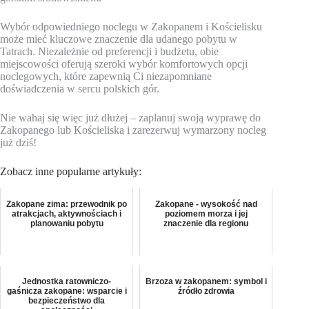
Wybór odpowiedniego noclegu w Zakopanem i Kościelisku
może mieć kluczowe znaczenie dla udanego pobytu w
Tatrach. Niezależnie od preferencji i budżetu, obie
miejscowości oferują szeroki wybór komfortowych opcji
noclegowych, które zapewnią Ci niezapomniane
doświadczenia w sercu polskich gór.
Nie wahaj się więc już dłużej – zaplanuj swoją wyprawę do
Zakopanego lub Kościeliska i zarezerwuj wymarzony nocleg
już dziś!
Zobacz inne popularne artykuły:
Zakopane zima: przewodnik po
Zakopane - wysokość nad
atrakcjach, aktywnościach i
poziomem morza i jej
planowaniu pobytu
znaczenie dla regionu
Jednostka ratowniczo-
Brzoza w zakopanem: symbol i
gaśnicza zakopane: wsparcie i
źródło zdrowia
bezpieczeństwo dla