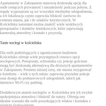
Apartamenty w Zakopanem stanowią doskonałą opcję dla
osób ceniących prywatność i niezależność podczas pobytu. Z
reguły wyposażone są we wszystkie niezbędne udogodnienia,
a ich lokalizacja często zapewnia bliskość zarówno do
centrum miasta, jak i do szlaków turystycznych. W
Kościelisku natomiast można znaleźć wiele urokliwych
pensjonatów i domków letniskowych, które zapewniają
kameralną atmosferę i kontakt z przyrodą.
Tanie noclegi w kościelisku
Dla osób podróżujących z ograniczonym budżetem
Kościelisko oferuje wiele przystępnych cenowo opcji
noclegowych. Pensjonaty, schroniska czy pokoje gościnne
mogą być doskonałą alternatywą dla droższych apartamentów
w Zakopanem. Pomimo niższej ceny, nie musisz rezygnować
z komfortu – wiele z tych miejsc zapewnia przytulne pokoje
oraz dostęp do podstawowych udogodnień, takich jak
darmowe Wi-Fi czy parking.
Dodatkowym atutem noclegów w Kościelisku jest ich zwykle
spokojniejsza atmosfera i bliskość do natury. Oferują one
idealne warunki dla osób poszukujących relaksu i kontaktu z
górskim środowiskiem.