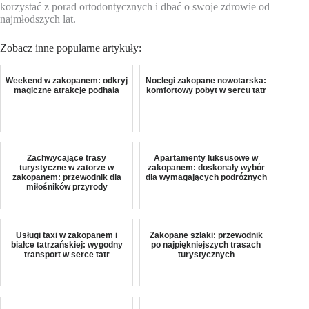
korzystać z porad ortodontycznych i dbać o swoje zdrowie od
najmłodszych lat.
Zobacz inne popularne artykuły:
Weekend w zakopanem: odkryj
Noclegi zakopane nowotarska:
magiczne atrakcje podhala
komfortowy pobyt w sercu tatr
Zachwycające trasy
Apartamenty luksusowe w
turystyczne w zatorze w
zakopanem: doskonały wybór
zakopanem: przewodnik dla
dla wymagających podróżnych
miłośników przyrody
Usługi taxi w zakopanem i
Zakopane szlaki: przewodnik
białce tatrzańskiej: wygodny
po najpiękniejszych trasach
transport w serce tatr
turystycznych