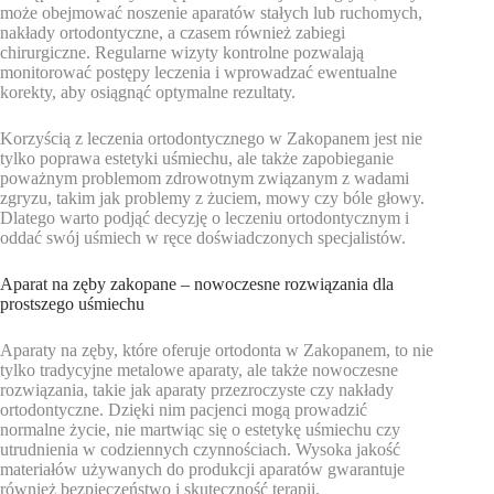
może obejmować noszenie aparatów stałych lub ruchomych,
nakłady ortodontyczne, a czasem również zabiegi
chirurgiczne. Regularne wizyty kontrolne pozwalają
monitorować postępy leczenia i wprowadzać ewentualne
korekty, aby osiągnąć optymalne rezultaty.
Korzyścią z leczenia ortodontycznego w Zakopanem jest nie
tylko poprawa estetyki uśmiechu, ale także zapobieganie
poważnym problemom zdrowotnym związanym z wadami
zgryzu, takim jak problemy z żuciem, mowy czy bóle głowy.
Dlatego warto podjąć decyzję o leczeniu ortodontycznym i
oddać swój uśmiech w ręce doświadczonych specjalistów.
Aparat na zęby zakopane – nowoczesne rozwiązania dla
prostszego uśmiechu
Aparaty na zęby, które oferuje ortodonta w Zakopanem, to nie
tylko tradycyjne metalowe aparaty, ale także nowoczesne
rozwiązania, takie jak aparaty przezroczyste czy nakłady
ortodontyczne. Dzięki nim pacjenci mogą prowadzić
normalne życie, nie martwiąc się o estetykę uśmiechu czy
utrudnienia w codziennych czynnościach. Wysoka jakość
materiałów używanych do produkcji aparatów gwarantuje
również bezpieczeństwo i skuteczność terapii.