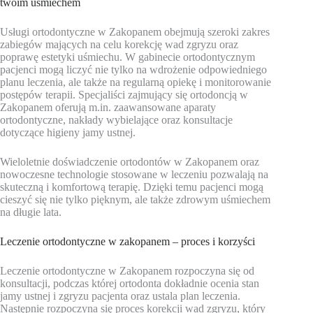
twoim uśmiechem
Usługi ortodontyczne w Zakopanem obejmują szeroki zakres
zabiegów mających na celu korekcję wad zgryzu oraz
poprawę estetyki uśmiechu. W gabinecie ortodontycznym
pacjenci mogą liczyć nie tylko na wdrożenie odpowiedniego
planu leczenia, ale także na regularną opiekę i monitorowanie
postępów terapii. Specjaliści zajmujący się ortodoncją w
Zakopanem oferują m.in. zaawansowane aparaty
ortodontyczne, nakłady wybielające oraz konsultacje
dotyczące higieny jamy ustnej.
Wieloletnie doświadczenie ortodontów w Zakopanem oraz
nowoczesne technologie stosowane w leczeniu pozwalają na
skuteczną i komfortową terapię. Dzięki temu pacjenci mogą
cieszyć się nie tylko pięknym, ale także zdrowym uśmiechem
na długie lata.
Leczenie ortodontyczne w zakopanem – proces i korzyści
Leczenie ortodontyczne w Zakopanem rozpoczyna się od
konsultacji, podczas której ortodonta dokładnie ocenia stan
jamy ustnej i zgryzu pacjenta oraz ustala plan leczenia.
Następnie rozpoczyna się proces korekcji wad zgryzu, który