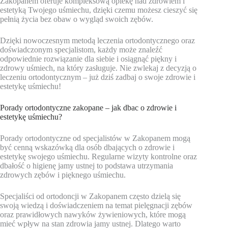
Zakopanem oferuje kompleksową opiekę nad zdrowiem i
estetyką Twojego uśmiechu, dzięki czemu możesz cieszyć się
pełnią życia bez obaw o wygląd swoich zębów.
Dzięki nowoczesnym metodą leczenia ortodontycznego oraz
doświadczonym specjalistom, każdy może znaleźć
odpowiednie rozwiązanie dla siebie i osiągnąć piękny i
zdrowy uśmiech, na który zasługuje. Nie zwlekaj z decyzją o
leczeniu ortodontycznym – już dziś zadbaj o swoje zdrowie i
estetykę uśmiechu!
Porady ortodontyczne zakopane – jak dbac o zdrowie i
estetykę uśmiechu?
Porady ortodontyczne od specjalistów w Zakopanem mogą
być cenną wskazówką dla osób dbających o zdrowie i
estetykę swojego uśmiechu. Regularne wizyty kontrolne oraz
dbałość o higienę jamy ustnej to podstawa utrzymania
zdrowych zębów i pięknego uśmiechu.
Specjaliści od ortodoncji w Zakopanem często dzielą się
swoją wiedzą i doświadczeniem na temat pielęgnacji zębów
oraz prawidłowych nawyków żywieniowych, które mogą
mieć wpływ na stan zdrowia jamy ustnej. Dlatego warto