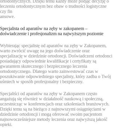
ortodontycznych. Dzięki temu każdy może podjąć decyzję o
leczeniu ortodontycznym bez obaw o trudności logistyczne
czy fin
ansowe.
Specjalista od aparatów na zęby w zakopanem –
doświadczenie i profesjonalizm na najwyższym poziomie
Wybierając specjalistę od aparatów na zęby w Zakopanem,
warto zwrócić uwagę na jego doświadczenie oraz
specjalizację w dziedzinie ortodoncji. Doświadczeni ortodonci
posiadający odpowiednie kwalifikacje i certyfikaty są
gwarantem skutecznego i bezpiecznego leczenia
ortodontycznego. Dlatego warto zainwestować czas w
poszukiwanie odpowiedniego specjalisty, który zadba o Twój
uśmiech w sposób profesjonalny i bezpieczny.
Specjaliści od aparatów na zęby w Zakopanem często
angażują się również w działalność naukową i społeczną,
uczestnicząc w konferencjach oraz szkoleniach branżowych.
Dzięki temu są na bieżąco z najnowszymi osiągnięciami w
dziedzinie ortodoncji i mogą oferować swoim pacjentom
najnowocześniejsze metody leczenia oraz najwyższą jakość
opieki.