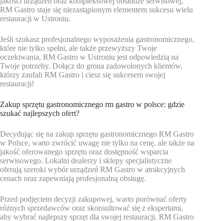
jakości urządzeń oraz kompleksowej obsłudze serwisowej,
RM Gastro staje się niezastąpionym elementem sukcesu wielu
restauracji w Ustroniu.
Jeśli szukasz profesjonalnego wyposażenia gastronomicznego,
które nie tylko spełni, ale także przewyższy Twoje
oczekiwania, RM Gastro w Ustroniu jest odpowiedzią na
Twoje potrzeby. Dołącz do grona zadowolonych klientów,
którzy zaufali RM Gastro i ciesz się sukcesem swojej
restauracji!
Zakup sprzętu gastronomicznego rm gastro w polsce: gdzie
szukać najlepszych ofert?
Decydując się na zakup sprzętu gastronomicznego RM Gastro
w Polsce, warto zwrócić uwagę nie tylko na cenę, ale także na
jakość oferowanego sprzętu oraz dostępność wsparcia
serwisowego. Lokalni dealerzy i sklepy specjalistyczne
oferują szeroki wybór urządzeń RM Gastro w atrakcyjnych
cenach oraz zapewniają profesjonalną obsługę.
Przed podjęciem decyzji zakupowej, warto porównać oferty
różnych sprzedawców oraz skonsultować się z ekspertami,
aby wybrać najlepszy sprzęt dla swojej restauracji. RM Gastro