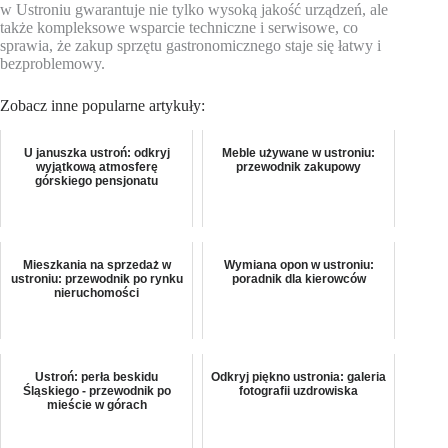
w Ustroniu gwarantuje nie tylko wysoką jakość urządzeń, ale
także kompleksowe wsparcie techniczne i serwisowe, co
sprawia, że zakup sprzętu gastronomicznego staje się łatwy i
bezproblemowy.
Zobacz inne popularne artykuły:
U januszka ustroń: odkryj
Meble używane w ustroniu:
wyjątkową atmosferę
przewodnik zakupowy
górskiego pensjonatu
Mieszkania na sprzedaż w
Wymiana opon w ustroniu:
ustroniu: przewodnik po rynku
poradnik dla kierowców
nieruchomości
Ustroń: perła beskidu
Odkryj piękno ustronia: galeria
Śląskiego - przewodnik po
fotografii uzdrowiska
mieście w górach